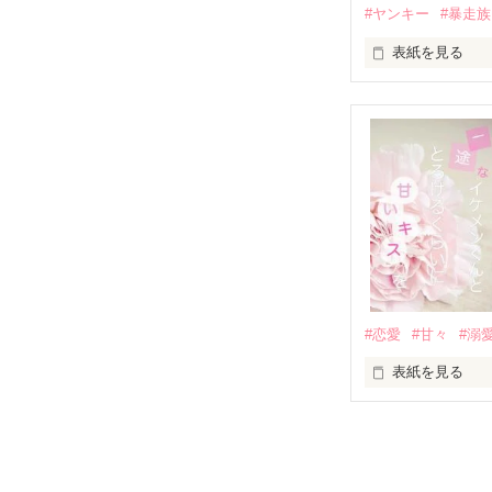
私にだけ昔と変
#ヤンキー
#暴走族
表紙を見る
「澪ちゃん。」

表紙画像はAIで
それは止まって
✨.ﾟ･*..☆.｡.:*✨.☆
人見知りだけど
冴木澪-SaekiMio
×

基本女子に冷た
#恋愛
#甘々
#溺
篠宮光-Shinomiya
表紙を見る
✨.ﾟ･*..☆.｡.:*✨.☆
そして光を巡っ
「瑠莉に一目惚
「貴方なんかに