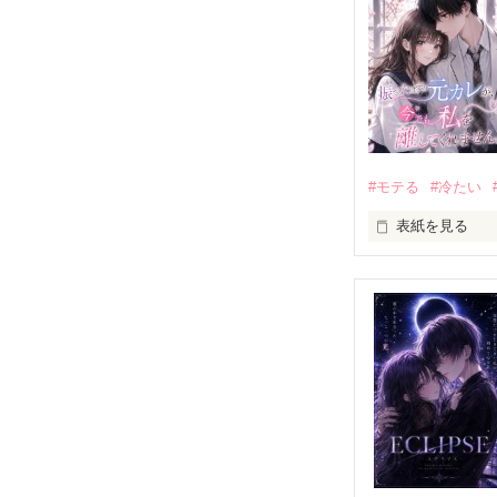
#モテる
#冷たい
表紙を見る
「好きだったか
モテる人を好き
だから私は、中
もう会うことは
高校生になって
他の女の子には