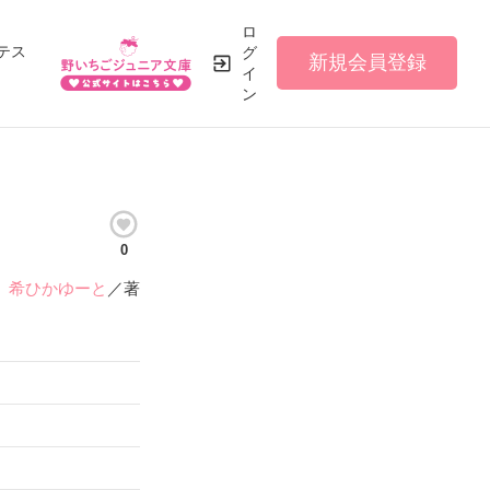
ロ
テス
グ
新規会員登録
イ
ン
0
希ひかゆーと
／著