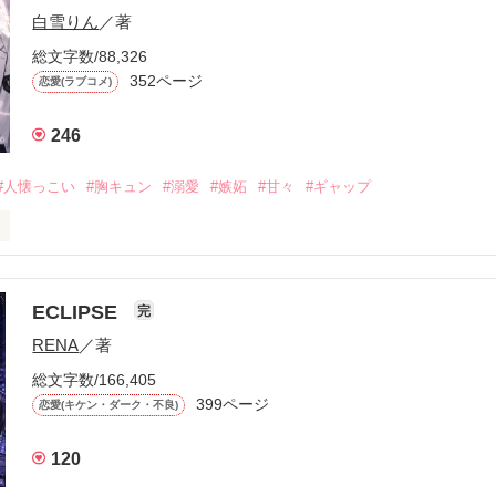
白雪りん
／著
総文字数/88,326
352ページ
恋愛(ラブコメ)
246
#人懐っこい
#胸キュン
#溺愛
#嫉妬
#甘々
#ギャップ
ら、別れを選んだ。」

ECLIPSE
完
になるのが怖かった。

RENA
／著
学時代に大好きだった彼を自分から振った。

総文字数/166,405
ないと思っていたのに、

399ページ
恋愛(キケン・ダーク・不良)
再会した彼は、隣の学校で”王子様”と呼ばれる人気者になっていた。

120
冷たいのに
