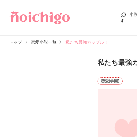
小
す
トップ
恋愛小説一覧
私たち最強カップル！
私たち最強
恋愛(学園)