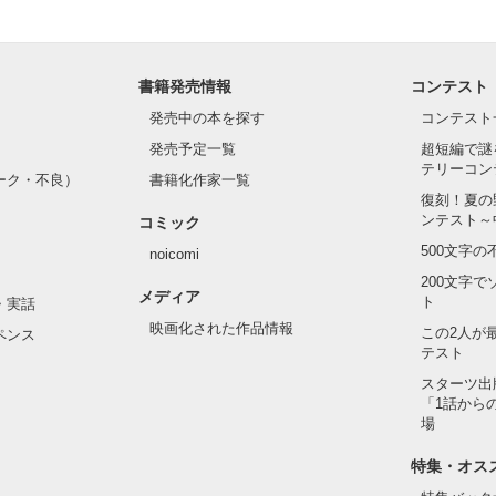
ライバルの登場で大きく動き出す──。

書籍発売情報
コンテスト
て隣の席になったのは────

発売中の本を探す
コンテスト
発売予定一覧
超短編で謎
テリーコン
ーク・不良）
書籍化作家一覧
い髪色

復刻！夏の
ンテスト～
コミック
のピアス

500文字
noicomi
んて見せたことがなくてぶっきらぼう

200文字
メディア
ト
・実話
映画化された作品情報
この2人が
ペンス
テスト
た目のせいで学校中のみんなから

れている天地くんだった。

スターツ出
作品を読む
「1話から
場
特集・オス
はいけない人だと思っていたのに
