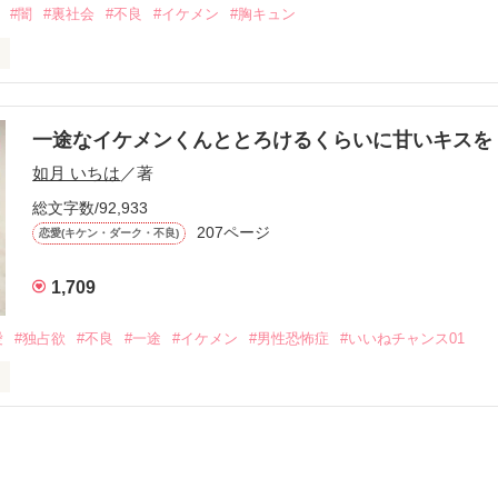
わらない笑顔を向けてくる。

#闇
#裏社会
#不良
#イケメン
#胸キュン
す
いた恋が再び動き始める合図──。

一途なイケメンくんととろけるくらいに甘いキス
作品を読む
.｡.:. *:ﾟ✨.ﾟ･*..☆.｡.:*✨

如月 いちは
／著
総文字数/92,933
優しい無自覚だけどモテる

207ページ


恋愛(キケン・ダーク・不良)
1,709
いのに澪にはわんこ男子になる

愛
#独占欲
#不良
#一途
#イケメン
#男性恐怖症
#いいねチャンス01
Hikaru

.｡.:. *:ﾟ✨.ﾟ･*..☆.｡.:*✨

てライバルも登場！？

れしたんだよ……悪いかよ」

光先輩は渡しませんから。」
