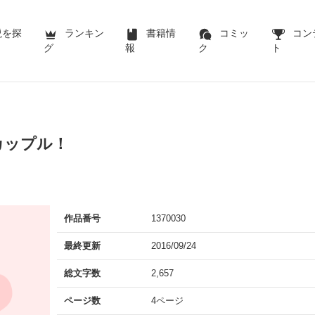
説を探
ランキン
書籍情
コミッ
コン
グ
報
ク
ト
カップル！
作品番号
1370030
最終更新
2016/09/24
総文字数
2,657
ページ数
4ページ