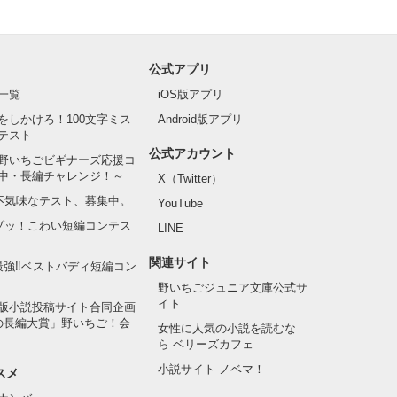
公式アプリ
一覧
iOS版アプリ
をしかけろ！100文字ミス
Android版アプリ
テスト
公式アカウント
野いちごビギナーズ応援コ
中・長編チャレンジ！～
X（Twitter）
の不気味なテスト、募集中。
YouTube
でゾッ！こわい短編コンテス
LINE
関連サイト
最強‼ベストバディ短編コン
野いちごジュニア文庫公式サ
イト
版小説投稿サイト合同企画
の長編大賞」野いちご！会
女性に人気の小説を読むな
ら ベリーズカフェ
小説サイト ノベマ！
スメ