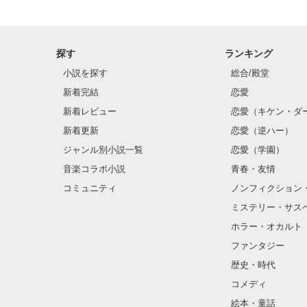
再会した恋は、
探す
ランキング
クラス替えをし
小説を探す
総合/殿堂
新着完結
恋愛
新着レビュー
恋愛（キケン・ダ
金髪に近い明る
新着更新
恋愛（逆ハー）
片耳には琥珀色
ジャンル別小説一覧
恋愛（学園）
音楽コラボ小説
青春・友情
ほとんど笑顔な
コミュニティ
ノンフィクション
ミステリー・サス
そんな性格と見
ホラー・オカルト
“不良”と避けら
ファンタジー
歴史・時代
コメディ
怖くて近づいて
絵本・童話