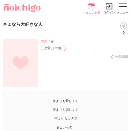
ログイン
メニュー
ジュニア文庫
さょなら大好きな人
0
彩風
／著
恋愛(その他)
作品情報
何よりも愛しくて
何よりも恋しくて
何よりも大切で
哀しいもの...