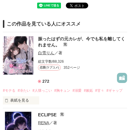
この作品を見ている人にオススメ
振ったはずの元カレが、今でも私を離してく
れません。
完
白雪りん
／著
総文字数/88,326
352ページ
恋愛(ラブコメ)
272
#モテる
#冷たい
#人懐っこい
#胸キュン
#溺愛
#嫉妬
#甘々
#ギャップ
表紙を見る
ECLIPSE
完
「好きだったから、別れを選んだ。」

RENA
／著
モテる人を好きになるのが怖かった。
