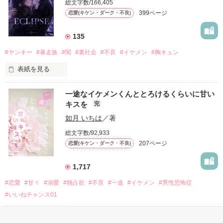
総文字数/166,405
だから私は、中学時代に大好きだった彼を自分から振った。

399ページ
恋愛(キケン・ダーク・不良)
もう会うことはないと思っていたのに、

高校生になって再会した彼は、隣の学校で”王子様”と呼ばれる
135
人気者になっていた。

#ヤンキー
#暴走族
#闇
#裏社会
#不良
#イケメン
#胸キュン
表紙を見る
他の女の子には冷たいのに

私にだけ昔と変わらない笑顔を向けてくる。

表紙画像はAIです
一途なイケメンくんととろけるくらいに甘い
キスを
完
「澪ちゃん。」

如月 いちは
／著
作品を読む
それは止まっていた恋が再び動き始める合図──。

総文字数/92,933
207ページ
恋愛(キケン・ダーク・不良)
✨.ﾟ･*..☆.｡.:*✨.☆.｡.:. *:ﾟ✨.ﾟ･*..☆.｡.:*✨

1,717
人見知りだけど優しい無自覚だけどモテる

#恋愛
#甘々
#溺愛
#独占欲
#不良
#一途
#イケメン
#男性恐怖症
冴木澪-SaekiMio

#いいねチャンス01
×

表紙を見る
基本女子に冷たいのに澪にはわんこ男子になる
