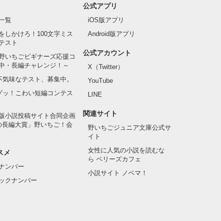
公式アプリ
一覧
iOS版アプリ
をしかけろ！100文字ミス
Android版アプリ
テスト
公式アカウント
野いちごビギナーズ応援コ
中・長編チャレンジ！～
X（Twitter）
の不気味なテスト、募集中。
YouTube
でゾッ！こわい短編コンテス
LINE
関連サイト
版小説投稿サイト合同企画
の長編大賞」野いちご！会
野いちごジュニア文庫公式サ
イト
女性に人気の小説を読むな
スメ
ら ベリーズカフェ
ナンバー
小説サイト ノベマ！
ックナンバー