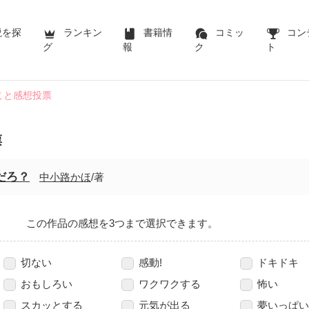
説を探
ランキン
書籍情
コミッ
コン
グ
報
ク
ト
こと感想投票
票
だろ？
中小路かほ
/著
この作品の感想を3つまで選択できます。
切ない
感動!
ドキドキ
おもしろい
ワクワクする
怖い
スカッとする
元気が出る
夢いっぱい