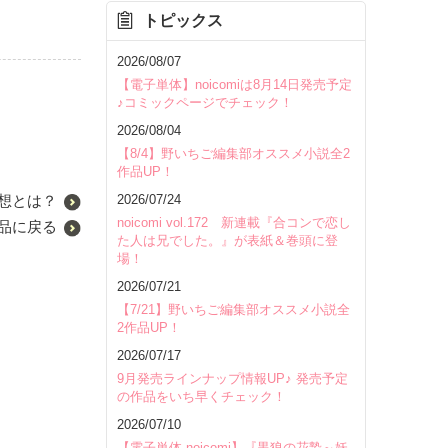
トピックス
2026/08/07
【電子単体】noicomiは8月14日発売予定
♪コミックページでチェック！
2026/08/04
【8/4】野いちご編集部オススメ小説全2
作品UP！
2026/07/24
想とは？
noicomi vol.172 新連載『合コンで恋し
品に戻る
た人は兄でした。』が表紙＆巻頭に登
場！
2026/07/21
【7/21】野いちご編集部オススメ小説全
2作品UP！
2026/07/17
9月発売ラインナップ情報UP♪ 発売予定
の作品をいち早くチェック！
2026/07/10
【電子単体 noicomi】『黒狼の花贄～妖