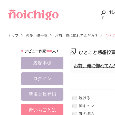
小
す
トップ
恋愛小説一覧
お前、俺に惚れてんだろ？
ひと
デビュー作家
360
人！
ひとこと感想投
履歴本棚
お前、俺に惚れてん
ログイン
新規会員登録
泣ける
胸キュン
野いちごとは
ほのぼの