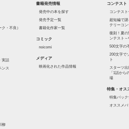
書籍発売情報
コンテスト
発売中の本を探す
コンテスト
発売予定一覧
超短編で謎
テリーコン
ーク・不良）
書籍化作家一覧
復刻！夏の
ンテスト～
コミック
500文字
noicomi
200文字
メディア
ト
・実話
映画化された作品情報
スターツ出
ペンス
「1話から
場
特集・オス
特集バック
オススメバ
川柳