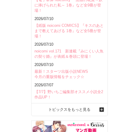
に捧げられた私～ 1巻』など全9冊が登
場！
2026/07/10
【紙版 noicomi COMICS】『キスのあと
まで教えてあげる 1巻』など全5冊が登
場！
2026/07/10
noicomi vol.171 新連載『みにくい人魚
の契り婚』が表紙＆巻頭に登場！
2026/07/10
最新！スターツ出版小説NEWS
今月の重版情報をチェック☆
2026/07/07
【7/7】野いちご編集部オススメ小説全2
作品UP！
トピックスをもっと見る