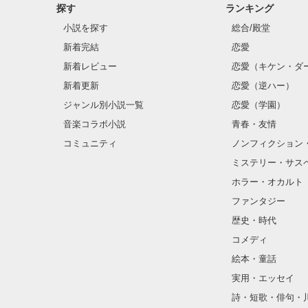
探す
ランキング
小説を探す
総合/殿堂
新着完結
恋愛
新着レビュー
恋愛（キケン・ダ
新着更新
恋愛（逆ハー）
ジャンル別小説一覧
恋愛（学園）
音楽コラボ小説
青春・友情
コミュニティ
ノンフィクション
ミステリー・サス
ホラー・オカルト
ファンタジー
歴史・時代
コメディ
絵本・童話
実用・エッセイ
詩・短歌・俳句・