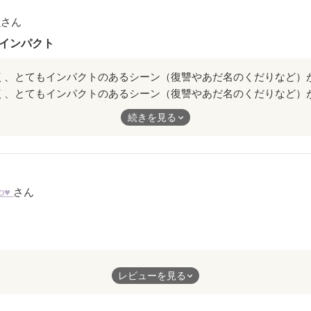
の中で
t
さん
和が大好きです!!
インパクト
って
って元気で…
く、とてもインパクトのあるシーン（復讐やあだ名のくだりなど）
友達が１人欲しい!笑
がまず印象的で――。
続きを見る
ちゃいます…♪
けもまた特徴的で、ケータイ小説ならではの軽妙な文体ですうっと
す
ro♥
さん
ション的な内容も、なんだかただごとじゃない雰囲気で、続きが気に
勇気づけられたのでｗ
強くなれる気がします！
たときは、本当失礼ですけど・・・
レビューを見る
つやなぁ・・」って思いました
ました
いくと、