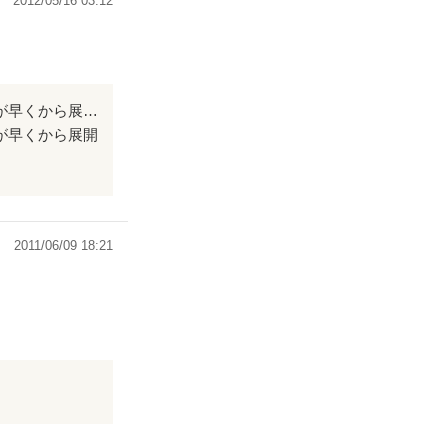
2012/05/16 03:12
動き出しが早く、とてもインパクトのあるシーン（復讐やあだ名のくだりなど）が早くから展開されているのがまず印象的で――。 強烈な性格づけもまた特徴的で、ケータイ小説ならではの軽妙な文体ですうっと読み進められました。 着地のナレーション的な内容も、なんだかただごとじゃない雰囲気で、続きが気になりました^^
が早くから展開
読み進められま
2011/06/09 18:21
なりました^^