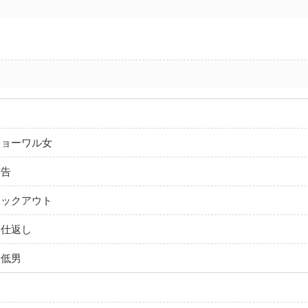
ショーワル女
布告
ノックアウト
た仕返し
最低男