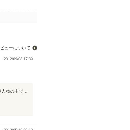
ビューについて
2012/09/08 17:39
ドキドキしてワクワクして… 気づいたら もう読み終わっちゃいましたｗ 私は登場人物の中で もうめっちゃ美和が大好きです!! 努力して頑張って プライド高くって元気で… 美和みたいな友達が１人欲しい!笑 直子に嫉妬しちゃいます…♪ 続編も読みます 美和になんか勇気づけられたのでｗ メンタル的に強くなれる気がします！ 本当に感動しました ありがとう★