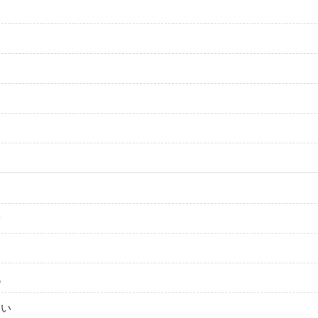
安
代
たい