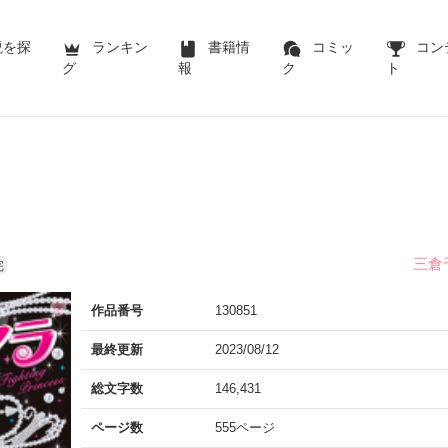
説を探
ランキン
書籍情
コミッ
コン
グ
報
ク
ト
三倉
完
作品番号
130851
最終更新
2023/08/12
総文字数
146,431
ページ数
555ページ