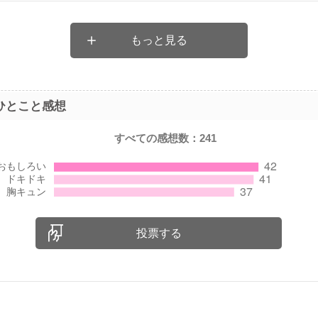
とても面白くて・・・
が危うくなったときに本音が出て親近感がわいて、票をもらえたっ
もっと見る
そうで、同じパターンの本には、無いところだなと思いました
いましたが、読み終わった今は、「とにかくすごい☆★」って感想
ひとこと感想
すべての感想数：
241
投票する