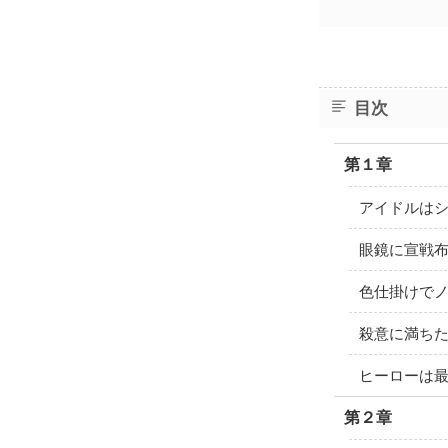
目次
第１章
アイドルは
眼鏡に宣戦
色仕掛けで
殺意に満ち
ヒーローは
第２章