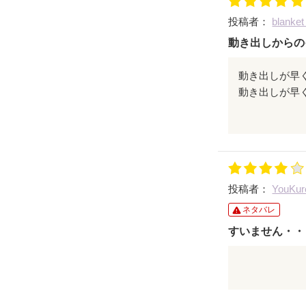
私は登場人物
投稿者：
blanke
もうめっちゃ美
動き出しからの
努力して頑張
プライド高く
動き出しが早
美和みたいな
されているの
直子に嫉妬し
強烈な性格づ
した。
続編も読みま
投稿者：
YouKu
着地のナレー
ネタバレ
美和になんか
すいません・・
メンタル的に
最初読み始め
「よくあるや
本当に感動し
でも、読んで