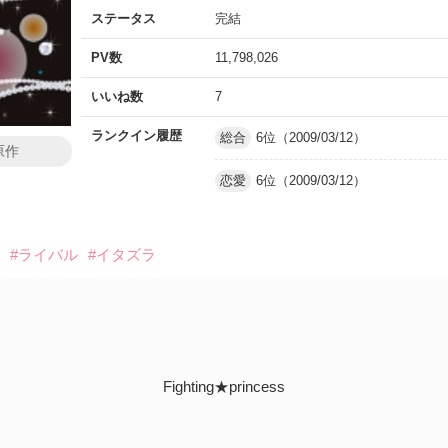
ステータス
完結
PV数
11,798,026
いいね数
7
ランクイン履歴
総合
6位（2009/03/12）
原作
恋愛
6位（2009/03/12）
格
#ライバル
#イタズラ
Fighting★princess