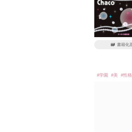
書籍化
#学園
#美
#性