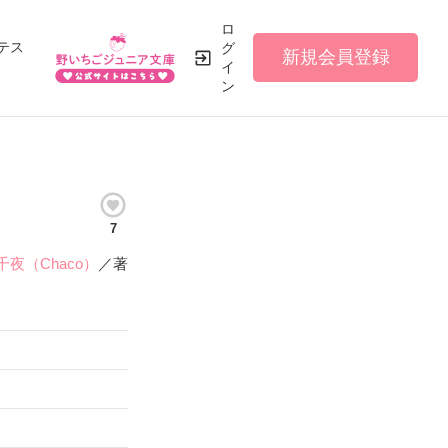
ロ
テス
グ
新規会員登録
イ
ン
7
千夜（Chaco）
／著