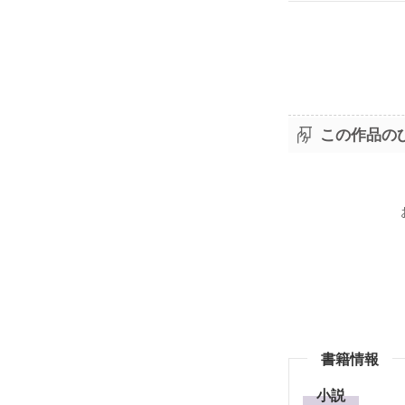
美和と篤紀が
ありがとう★
ミスコン1位
アルにありえ
失礼な事を言
この作品の
書籍情報
小説