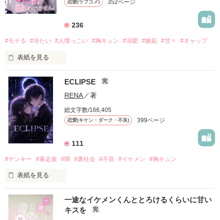
352ページ
恋愛(ラブコメ)
236
#モテる
#冷たい
#人懐っこい
#胸キュン
#溺愛
#嫉妬
#甘々
#ギャップ
表紙を見る
ECLIPSE
完
「好きだったから、別れを選んだ。」

RENA
／著
モテる人を好きになるのが怖かった。

総文字数/166,405
だから私は、中学時代に大好きだった彼を自分から振った。

399ページ
恋愛(キケン・ダーク・不良)
もう会うことはないと思っていたのに、

高校生になって再会した彼は、隣の学校で”王子様”と呼ばれる
111
人気者になっていた。

#ヤンキー
#暴走族
#闇
#裏社会
#不良
#イケメン
#胸キュン
表紙を見る
他の女の子には冷たいのに

私にだけ昔と変わらない笑顔を向けてくる。

表紙画像はAIです
一途なイケメンくんととろけるくらいに甘い
キスを
完
「澪ちゃん。」
