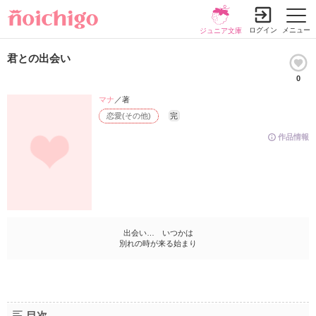
ログイン
メニュー
ジュニア文庫
君との出会い
0
マナ
／著
恋愛(その他)
完
作品情報
出会い… いつかは
別れの時が来る始まり
目次