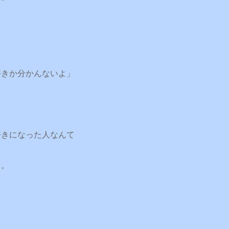
好きか分かんないよ」
好きになった人なんて
…。