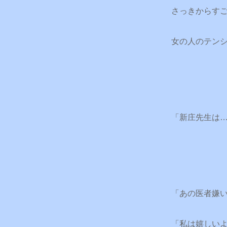
さっきからす
女の人のテン
「新庄先生は
「あの医者嫌
「私は嬉しい