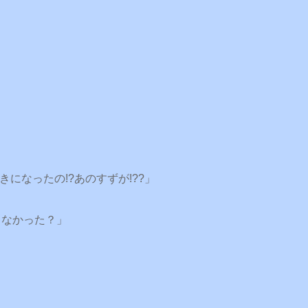
」
きになったの!?あのすずが!??」
ゃなかった？」