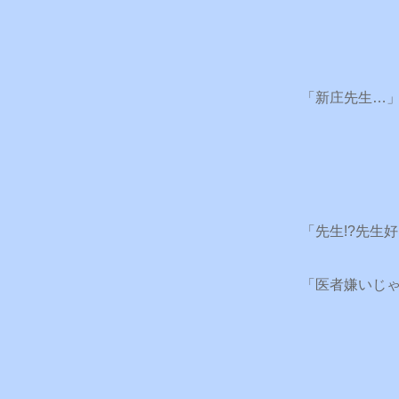
「新庄先生…
「先生!?先生好
「医者嫌いじ