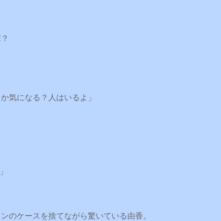
輩？
うか気になる？人はいるよ」
？」
リンのケースを捨てながら驚いている由香。