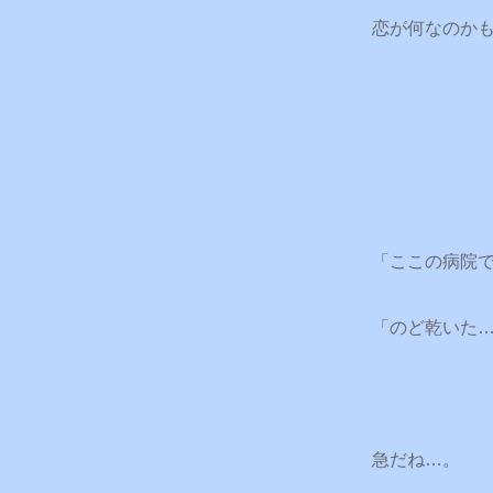
恋が何なのか
「ここの病院
「のど乾いた
急だね…。