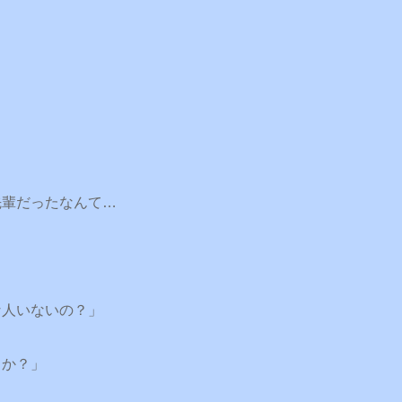
先輩だったなんて…
な人いないの？」
とか？」