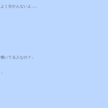
もよく分かんないよ…。
で働いてる人なの？」
…」