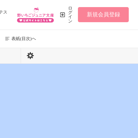
ロ
テス
グ
新規会員登録
イ
ン
表紙(目次)へ
77 / 151