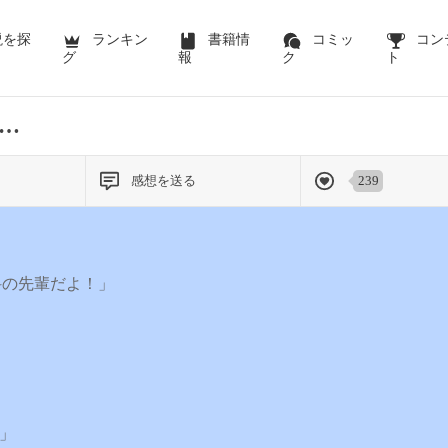
説を探
ランキン
書籍情
コミッ
コン
グ
報
ク
ト
…
感想を送る
239
科の先輩だよ！」
?」