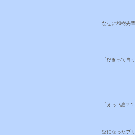
なぜに和樹先
「好きって言
「えっ!?誰？
空になったプ