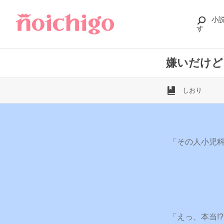
小
す
嫌いだけど
しおり
「その人小児
「えっ、本当!