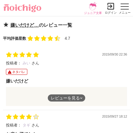
ログイン
メニュー
ジュニア文庫
嫌いだけど…
のレビュー一覧
平均評価星数
4.7
2015/09/30 22:36
投稿者：
みい
さん
ネタバレ
嫌いだけど
医者であるあなたは、嫌い…
レビューを見る
だけど……………
2015/09/27 18:12
あなたのことが好き
投稿者：
タギ
さん