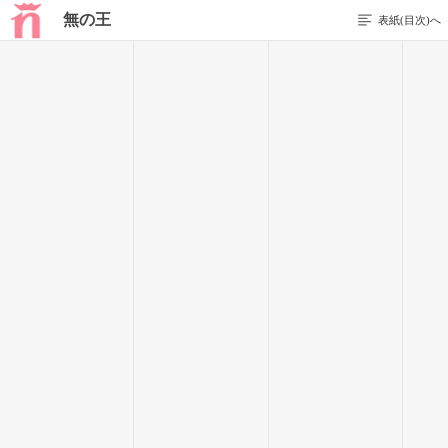
無の王
表紙(目次)へ
1 / 53
生きる知恵
窓際の一番後ろの席に座っている男は外を眺めていた。
別に珍しいものがあるわけでもない、可愛い女の子がいた訳で
もない。
それでも授業を聞いているより遥かに気分が良いのである。