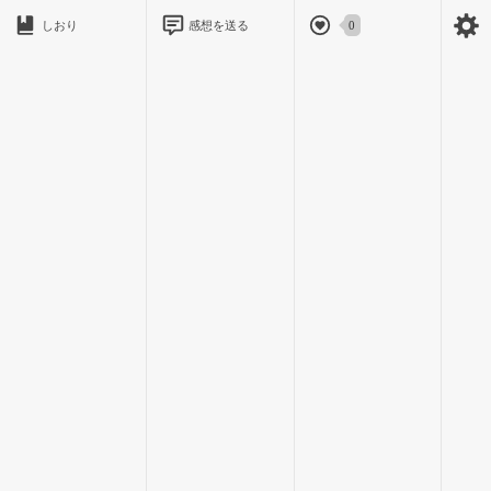
しおり
感想を送る
0
外を見ると心を無に出来る。
勉強に追われるのが嫌だから、ただの現実逃避である。
男の名は伊地野零。本作の主人公だ。
茶髪で少し雰囲気が暗い男である。
高校２年生、身長１６８センチ、顔はそこそこイケメン。
そこらにいる高校生だと思うが、この男性格が暗い故に友達も