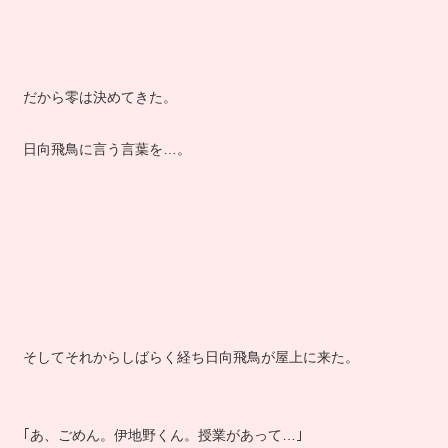
だから零は決めてきた。
日向飛鳥に言う言葉を…。
そしてそれからしばらく経ち日向飛鳥が屋上に来た。
｢あ、ごめん。伊地野くん。授業があって…｣