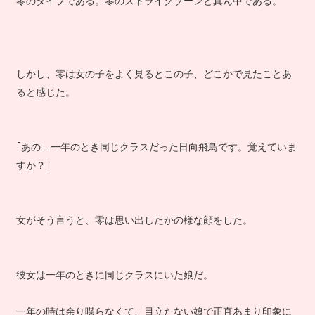
零のタイプである。零のストライクゾーンど真ん中である。
しかし、零は女の子をよく見るとこの子、どこかで見たことあ
ると感じた。
｢あの…一年のとき同じクラスだった日向飛鳥です。覚えていま
すか？｣
女がそう言うと、零は思い出したかの様な顔をした。
彼女は一年のときに同じクラスにいた娘だ。
一年の時は余り喋らなくて、目立たない娘で正直あまり印象に