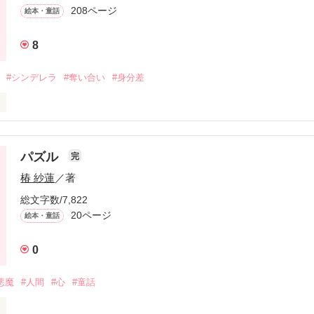
208ページ
絵本・童話
作品を読む
8
#シンデレラ
#奪い合い
#身分差
、シンデレラ。

パズル
完
椿 紗蓮
／著
その心が、

総文字数/7,822
20ページ
絵本・童話
0
悪魔
#人間
#心
#童話