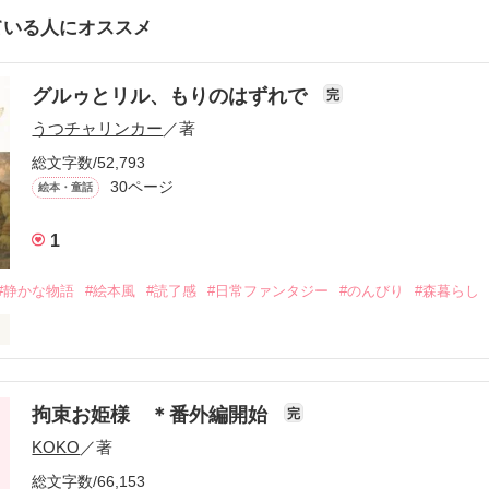
ている人にオススメ
グルゥとリル、もりのはずれで
完
うつチャリンカー
／著
総文字数/52,793
30ページ
絵本・童話
1
#静かな物語
#絵本風
#読了感
#日常ファンタジー
#のんびり
#森暮らし
にいること。

・構成・加筆・修正を人間が担い、文章の執筆にAIツールを活用していま
拘束お姫様 ＊番外編開始
完
での重複投稿を同一名義で行っております。

KOKO
／著
://youtu.be/uehT3dodgug
総文字数/66,153