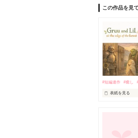
この作品を見
#短編連作
#癒し
表紙を見る
言葉より、そば
本作はアイデア
本作は他サイト
ep01 朗読 https