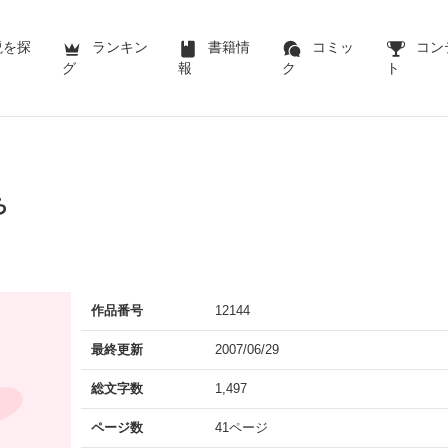
説を探
ランキン
書籍情
コミッ
コン
グ
報
ク
ト
ち
作品番号
12144
最終更新
2007/06/29
総文字数
1,497
ページ数
41ページ