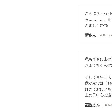
こんにちわっ♪
ら…………。良
きました(^-^)/
新
さん
2007/08
私もまさに上の
きょうちゃんの
そして今年二人
我が家では『お
好きでおにいち
上の子中心に過
花歌
さん
2007/