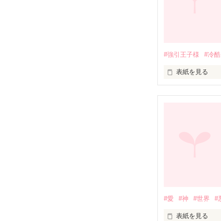
#強引王子様
#冷酷
表紙を見る
穢れを知らない
そんな清らかな
僕は欲しい。

#愛
#神
#世界
#
表紙を見る