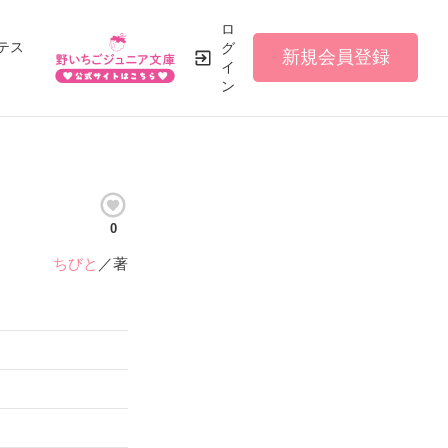
ロ
テス
グ
新規会員登録
イ
ン
0
ちびと
／著