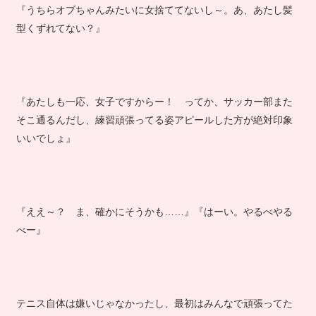
『うちらオブちゃんみたいに女捨ててないし～。あ、あたし髪
型くずれてない？』
『あたしも一応、女子ですからー！ ってか、サッカー部また
そこ通るんだし、練習頑張ってる姿アピールした方が絶対印象
いいでしょ』
『ええ～？ ま、確かにそうかも……』『はーい。やるべやる
べー』
テニス自体は嫌いじゃなかったし、最初はみんなで頑張ってた