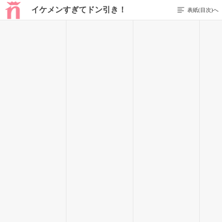
イケメンすぎてドン引き！
表紙(目次)へ
前のページを表示する
231 / 262
☆
『すげー吉野のヤツ、期末テスト、一気に学年ベスト10入った
って』