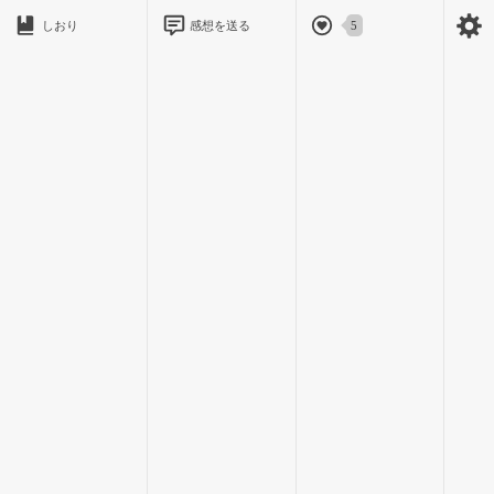
しおり
感想を送る
5
『しかも部活でも現レギュラー追い抜いて、超エースになって
るし』
『やっぱりスーパー王子様じゃん！ うち、告っちゃおうか
な』
『まじ？ あたしの方が吉野クンのこと好きだし！ てか転校
してきた時からずっと好きだったし！』