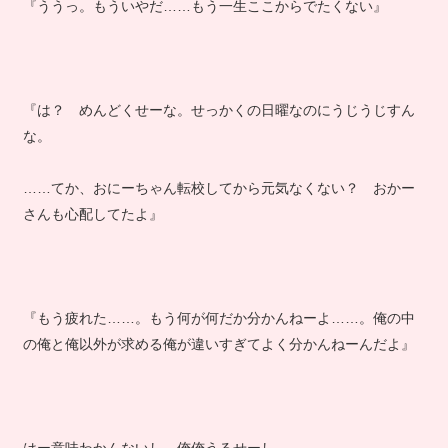
『ううっ。もういやだ……もう一生ここからでたくない』
『は？ めんどくせーな。せっかくの日曜なのにうじうじすん
な。
……てか、おにーちゃん転校してから元気なくない？ おかー
さんも心配してたよ』
『もう疲れた……。もう何が何だか分かんねーよ……。俺の中
の俺と俺以外が求める俺が違いすぎてよく分かんねーんだよ』