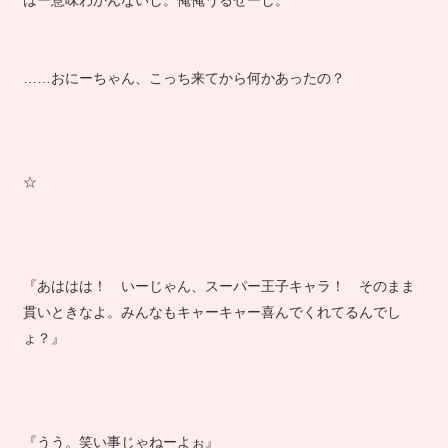
はー意味わかんないし。俺俺うるせーし。
……おにーちゃん、こっち来てから何かあったの？
☆
『あははは！ いーじゃん、スーパー王子キャラ！ そのまま
貫いときなよ。みんなもキャーキャー喜んでくれてるんでし
ょ？』
『うう。笑い事じゃねーよぉ』