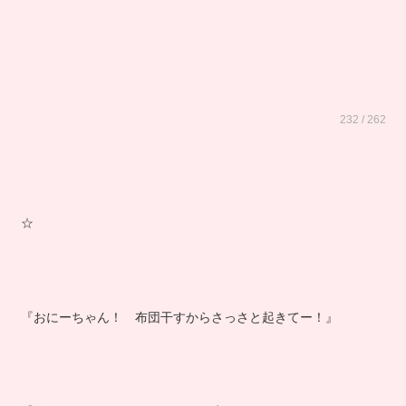
232 / 262
☆
『おにーちゃん！ 布団干すからさっさと起きてー！』