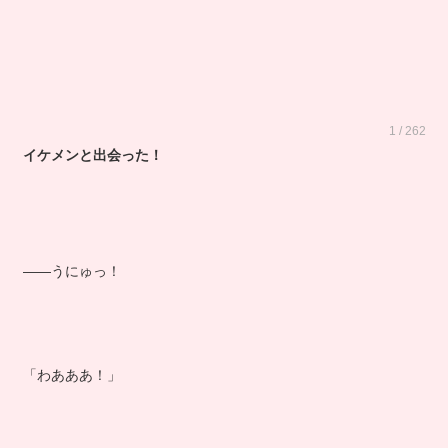
1 / 262
イケメンと出会った！
――うにゅっ！
「わあああ！」