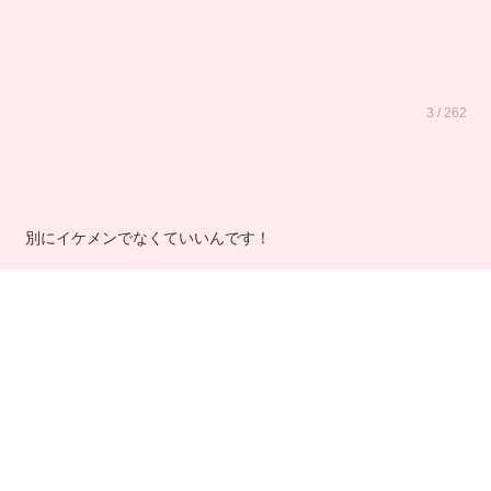
3 / 262
別にイケメンでなくていいんです！
むしろ、イケメンには良いイメージが無い。
どうせ美女たちに囲まれて、制服腰ばきして、髪の毛ちょっと
染めて、チャラチャラして、あたしみたいな豆粒なんて鼻クソ