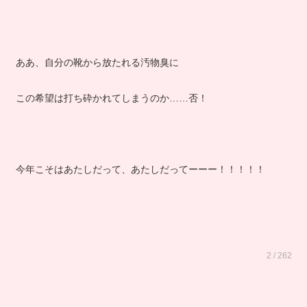
ああ、自分の靴から放たれる汚物臭に
この希望は打ち砕かれてしまうのか……否！
今年こそはあたしだって、あたしだってーーー！！！！！
2 / 262