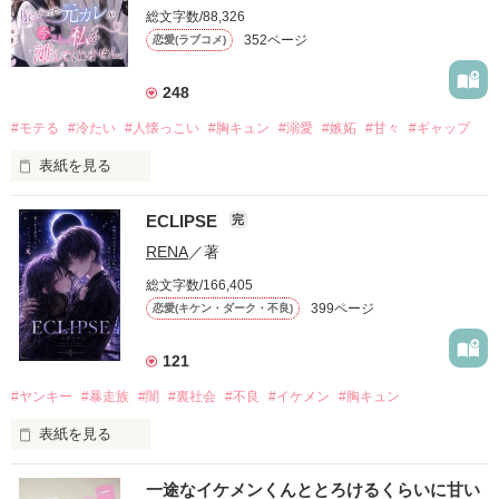
総文字数/88,326
352ページ
恋愛(ラブコメ)
248
#モテる
#冷たい
#人懐っこい
#胸キュン
#溺愛
#嫉妬
#甘々
#ギャップ
表紙を見る
ECLIPSE
完
「好きだったから、別れを選んだ。」

RENA
／著
モテる人を好きになるのが怖かった。

総文字数/166,405
だから私は、中学時代に大好きだった彼を自分から振った。

399ページ
恋愛(キケン・ダーク・不良)
もう会うことはないと思っていたのに、

高校生になって再会した彼は、隣の学校で”王子様”と呼ばれる
121
人気者になっていた。

#ヤンキー
#暴走族
#闇
#裏社会
#不良
#イケメン
#胸キュン
表紙を見る
他の女の子には冷たいのに

私にだけ昔と変わらない笑顔を向けてくる。

表紙画像はAIです
一途なイケメンくんととろけるくらいに甘い