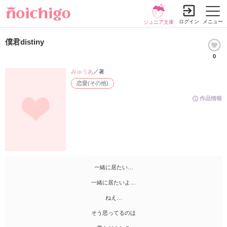
ログイン
メニュー
ジュニア文庫
僕君distiny
0
みゅうあ
／著
恋愛(その他)
作品情報
一緒に居たい…
一緒に居たいよ…
ねえ…
そう思ってるのは