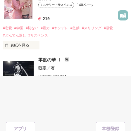
140ページ
ミステリー・サスペンス
溶けるはずのない氷は、銀色に染まりながら溶けていく

219
#恋愛
#学園
#切ない
#暴力
#ヤンデレ
#監禁
#スリリング
#溺愛
やがて、水は闇の色を水面に映した

#どんでん返し
#サスペンス
表紙を見る
この時代は零から歩みを進めた

零度の華 Ⅰ
完
狼零
／著
「一緒に堕ちよっか」

総文字数/130,974
332ページ
ミステリー・サスペンス
放課後、

クラスメートに監禁された。

『零度の華』第2弾

159
#殺し屋
#暴走族
#裏社会
#警察
#犯罪
#零
∴∵∴ ୨୧ ∴∵∴ ୨୧ ∴∵∴ ୨୧ ∴∵∴ ୨୧ ∴∵∴ ୨୧ ∴∵∴

表紙を見る
＊暴力的な表現が含まれます｡

一輪の花は氷に包まれるも美しく咲く

＊不快になる言葉などが含まれます｡

アプリ