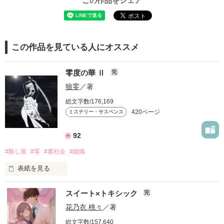
この作品をシェア
この作品を見ている人にオススメ
零度の華 Ⅱ
完
狼零
／著
総文字数/176,169
420ページ
ミステリー・サスペンス
92
#殺し屋
#零
#裏社会
#組織
表紙を見る
一輪の花は儚く美しく散った

スイート×トキシック
完
花乃衣 桃々
／著
総文字数/157,640