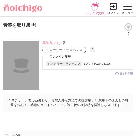
ログイン
メニュー
ジュニア文庫
青春を取り戻せ!
0
薬師丸レイ
／著
ミステリー・サスペンス
完
ランクイン履歴
ミステリー・サスペンス
16位（2020/02/25）
作品情報
ミステリー。思わぬ裏切り、奇想天外な方法での復讐劇。13歳年下の少女との純
愛を絡めて、感動のラストへ・・・。読了後の爽快感を保障しちゃいますヨ!!
目次