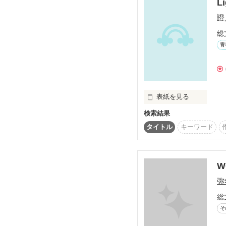
のかな…。

L
證
総
青
ずっと一緒に居たかった
表紙を見る
検索結果
バスケ物語
ーーーーーーーーーーー
タイトル
キーワード
平凡な女子高生

    南      紅雪 (ﾐﾅﾐ  ｱﾕ)

W
弥
総
謎の少年

そ
  鷹匠  朔織   (ﾀｶｼﾞｮｳ  ｻｵﾘ)
