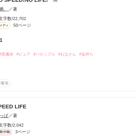
栖。
／著
文字数/22,702
50ページ
メディ
1
ーワード
作家名
表紙コメント
あらすじ
#黒魔術
#ピュア
#バカップル
#お父さん
#金持ち
感想
作家名
更新中
PEED LIFE
っぱ
／著
短編
文字数/2,042
作品の長さにつ
ど

3ページ
愛(学園)