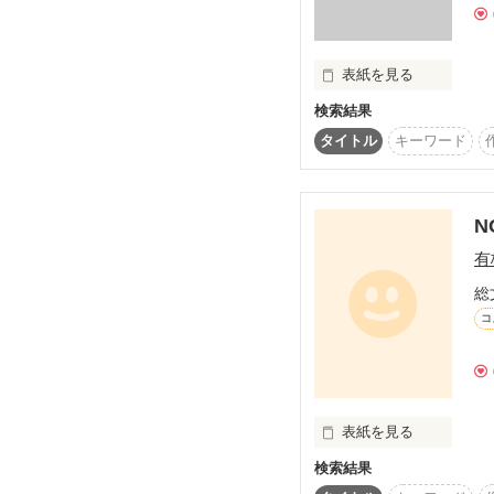
表紙を見る
検索結果
ただ単純に競馬が好きな
二人が出会ったのは、

タイトル
キーワード
知識はないですが

必然か、

N
有
総
コ
偶然か。

表紙を見る
検索結果
ーーーーーーーーーーー