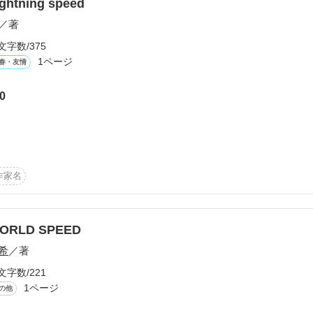
ightning speed
／著
文字数/375
1ページ
春・友情
…。

0
ーーーーーー

作家名
作品を読む
ORLD SPEED
希
／著
文字数/221
1ページ
の他