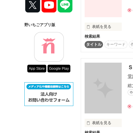
コンテスト
ないのですッ!!

超短編で謎をし
復刻！夏の野い
野いちごアプリ版
表紙を見る
500文字の不気
検索結果
俺と幼馴染みのｱｲﾂには

青春の学校時代は誰でも
200文字でゾッ
その毎日を早く感じるも
タイトル
キーワード
この2人が最強
ひとつひとつを大切に生
スターツ出版小
ｽﾋﾟｰﾄﾞがないと

見落とさないように、
Ｓ
その他の条件
App Store
Google Play
楽しさが感じられないｯ!!
堂
動画あり
総
俺達にゆっくりなんて言
そ
似合わねえんだｯ!!

表紙を見る
検索結果