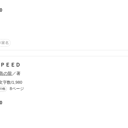
0
かけろ！100文字ミステリーコンテスト
ちごビギナーズ応援コンテスト～中・長編チャレンジ！～
味なテスト、募集中。


！こわい短編コンテスト
ので。

作家名
‼ベストバディ短編コンテスト
きなければなりません。

説投稿サイト合同企画「1話からの長編大賞」野いちご！会場
間違いながらしっかりと、生きていけるといいな。
ＰＥＥＤ


作品を読む
島の龍
／著
コミックあり
文字数/1,980
葉は

8ページ
の他
0