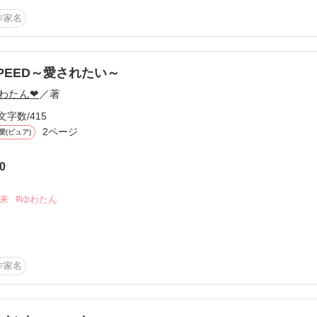
んだ！！
作家名
作品を読む
PEED～愛されたい～
ょう!

わたん❤
／著
文字数/415
2ページ
愛(ピュア)
FE!の登場人物は、NO SPEED!NO LIFE!ｼﾘｰｽﾞ以外の作品の登場人物とは
0
体とも関係がありません。

未来
#ゆわたん
作家名
と

作品を読む
た
