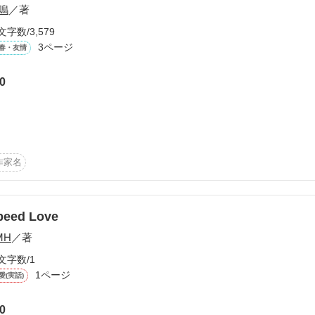
嗚
／著
文字数/3,579
予感…

3ページ
春・友情
0
きゃっ☆!

E!-Ⅱnd season-に出てくる登場人物は、NO SPEED!NO LIFE!ｼﾘｰｽﾞ以
ません。実際の人物、団体とも関係がありません。

物を
作家名
作品を読む
peed Love
MH
／著
作品を読む
文字数/1
1ページ
愛(実話)
0