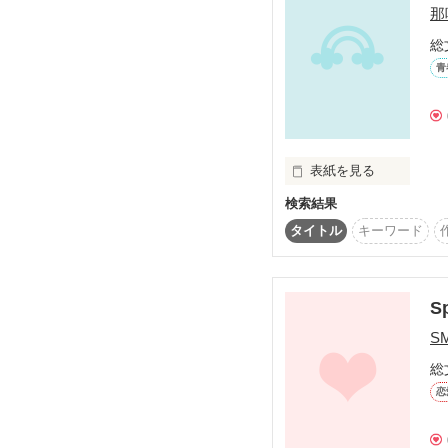
那
総
最後の体育祭は、波乱の
青
最後だからこそ楽しまな
表紙を見る
NO SPEED!NO LIF
場人物とは関係があり
検索結果
限界を超えた先にある
タイトル
キーワード
さぁ始まるよ！

S
S
総
恋