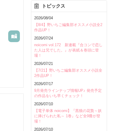
トピックス
を除く
2026/08/04
【8/4】野いちご編集部オススメ小説全2
作品UP！
2026/07/24
noicomi vol.172 新連載『合コンで恋し
た人は兄でした。』が表紙＆巻頭に登
場！
2026/07/21
【7/21】野いちご編集部オススメ小説全
2作品UP！
2026/07/17
9月発売ラインナップ情報UP♪ 発売予定
の作品をいち早くチェック！
2026/07/10
【電子単体 noicomi】『黒狼の花贄～妖
に捧げられた私～ 1巻』など全9冊が登
場！
いて
2026/07/10