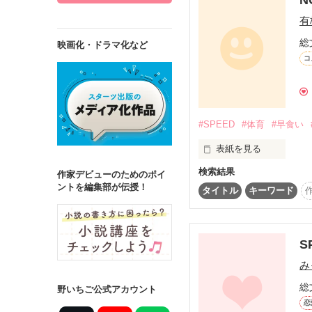
有
総
映画化・ドラマ化など
コ
詳しく検索
検索対象
タイトル
キ
#SPEED
#体育
#早食い
ジャンル
表紙を見る
検索結果
私と幼馴染みのｺｲﾂは

作家デビューのためのポイ
ントを編集部が伝授！
タイトル
キーワード
ステータス
ｽﾋﾟｰﾄﾞがないと

全て
完結
S
生きてけませんっ!!

作品の長さ
み
長編
中編
総
野いちご公式アカウント
ゆっくり休んでいる暇な
恋