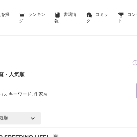
説を探
ランキン
書籍情
コミッ
コン
グ
報
ク
ト
一覧・人気順
ル, キーワード, 作家名
O SPEED!NO LIFE!
完