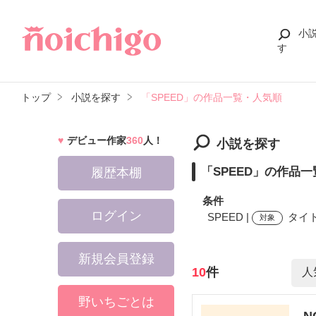
小
す
トップ
小説を探す
「SPEED」の作品一覧・人気順
デビュー作家
360
人！
小説を探す
「SPEED」の作品
履歴本棚
条件
ログイン
SPEED |
タイト
対象
新規会員登録
検索ワード
10
件
野いちごとは
N