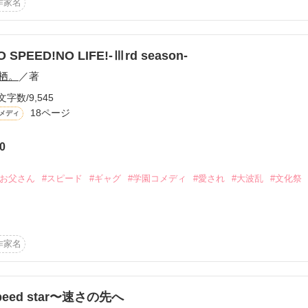
作家名
です。

O SPEED!NO LIFE!-Ⅲrd season-
栖。
／著
すので、

文字数/9,545
いします。

18ページ
メディ
0
#お父さん
#スピード
#ギャグ
#学園コメディ
#愛され
#大波乱
#文化祭
作品を読む
作家名
慢で…？

peed star〜速さの先へ
切なさを覚えるけど、
