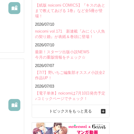
【紙版 noicomi COMICS】『キスのあと
まで教えてあげる 1巻』など全5冊が登
場！
2026/07/10
noicomi vol.171 新連載『みにくい人魚
の契り婚』が表紙＆巻頭に登場！
2026/07/10
最新！スターツ出版小説NEWS
今月の重版情報をチェック☆
2026/07/07
【7/7】野いちご編集部オススメ小説全2
作品UP！
2026/07/03
【電子単体】noicomiは7月10日発売予定
♪コミックページでチェック！
トピックスをもっと見る