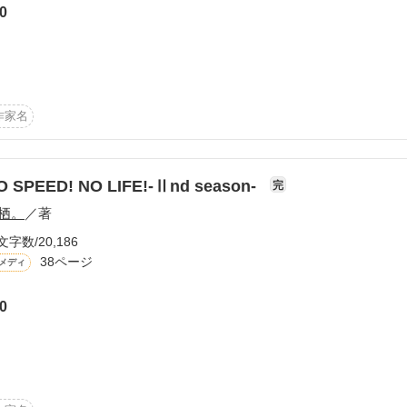
0
ので

作家名
O SPEED! NO LIFE!-Ⅱnd season-
完
栖。
／著
文字数/20,186
作品を読む
38ページ
メディ
0
ーーーーーー
