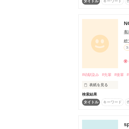
タイトル
キーワード
季節は秋…

この物語はフィクション
N
秋と言えば…？

有
少しずつ更新していきま
総
ご理解の方、宜しくお願
コ
そう！体育祭!!

体育祭の前に1人

#幼馴染み
#先輩
#後輩
表紙を見る
転校生がやって来た!!

検索結果
中３最後の文化祭。

タイトル
キーワード
その転校生もｽﾋﾟｰﾄﾞ自
s
…最後って響きに、少し