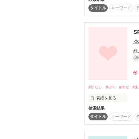
悩む暇があったら走る
タイトル
キーワード
そんな二人の

S
日常生活を覗いてみまし
ゆ
総
恋
NO SPEED!NO LI
ません。実際の人物、団
#切ない
#少年
#少女
#
表紙を見る
検索結果
タイトル
キーワード
わたしが、｢あの時｣もっ
しっかりしてれば､

貴方は居なくならなかっ