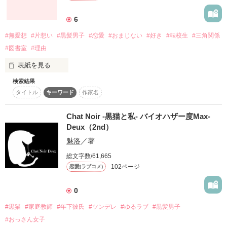
威嚇度ＸＸＸ

6
「俺の飼い主に触んじゃねぇ」

#無愛想
#片想い
#黒髪男子
#恋愛
#おまじない
#好き
#転校生
#三角関係
#図書室
#理由
表紙を見る
小悪魔度ＸＸＸ

検索結果
「先生は俺だけ飼ってればいーの」

タイトル
キーワード
作家名
佐倉くんが、

Chat Noir -黒猫と私- バイオハザー度Max-
私を見てくれない理由なんて

Deux（2nd）
魅洛
／著
分かってます。

総文字数/61,665
恋のバイオハザー度（ﾊﾞｲｵﾊｻﾞｰﾄﾞ）危険レベルＭＡＸ！

102ページ
恋愛(ラブコメ)
けど、それでも、

0
#黒猫
#家庭教師
#年下彼氏
#ツンデレ
#ゆるラブ
#黒髪男子
「知らなかった？せんせー

見てほしいって思っちゃうんです。

#おっさん女子