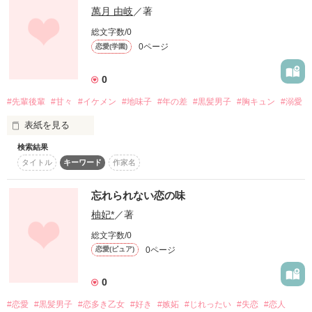
分厚い黒ブチ眼鏡に

無邪気度ＸＸＸ

私と佐倉くんには接点すらない。

萬月 由岐
／著
「お揃いとか、超うれしいし」

総文字数/0
顔を覆い尽くすように伸びた黒髪

★。、:*:。.:*:・’●Ｗёιсοмё●○’゜☆。.:*:★

0ページ
だからいつも私は…、

恋愛(学園)
「この恋危険物につき、取り扱い注意！！」

0
白い肌に

甘え度ＸＸＸ

2015,7/5 start

#先輩後輩
#甘々
#イケメン
#地味子
#年の差
#黒髪男子
#胸キュン
#溺愛
「ご褒美は先生？」

細身の体

★。、:*:。.:*:・’●Ｗёιсοмё●○’゜☆。.:*:★

表紙を見る
検索結果
窓際でいつも涼しげに本を読む隣の席の室井くん

タイトル
キーワード
作家名
青春度ＸＸＸ

           「いらっしゃいませ…！」

「先生が好きだーーーー！！」

『俺が岡野さんを見ない理由は………』

忘れられない恋の味
柚妃*
／著
   「オススメのケーキ…3つください」

総文字数/0
威嚇度ＸＸＸ

0ページ
恋愛(ピュア)
「…あれ、見られちゃった」

「俺の飼い主に触んじゃねぇ」

☆★☆★

0
                         週に何度も、

            私のバイト先のケーキ屋に

作品を読む
#恋愛
#黒髪男子
#恋多き乙女
#好き
#嫉妬
#じれったい
#失恋
#恋人
        買いに来てくれるイケメンさん。
