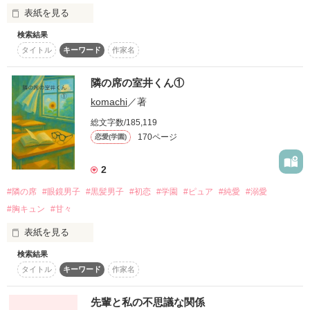
表紙を見る
検索結果
ネコには発情期ってもんがあること」

タイトル
キーワード
作家名
突然ですが黒猫を飼うことになりました

無愛想な男子

隣の席の室井くん①
佐倉　修　　（Sakura　shuu）

komachi
／著
男の子のかっこをした『黒猫』の生態は…

総文字数/185,119
５歳も年下の黒髪男子高生のペースに家庭教師である私は巻き
佐倉くんに片思い中

170ページ
恋愛(学園)
込まれっぱなし

気まま度ＸＸＸ

岡野　葉月　　（Okano　haduki）

2
「なんかさぁ　会いたくなっちゃって」

#隣の席
#眼鏡男子
#黒髪男子
#初恋
#学園
#ピュア
#純愛
#溺愛
私の脳に

#胸キュン
#甘々
表紙を見る
生意気度ＸＸＸ

検索結果
「そんなかっこ他の男の前ですんなよ」

～*～*～*～*～*～*～*～*～*～*

タイトル
キーワード
作家名
黒猫が棲みついている

先輩と私の不思議な関係