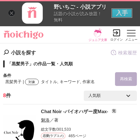
野いちご - 小説アプリ
入手
話題の小説が読み放題！
無料
ログイン
メニュー
ジュニア文庫
小説を探す
検索履歴
「黒髪男子」の作品一覧・人気順
条件
再検索
黒髪男子 |
タイトル, キーワード, 作家名
対象
8
件
検索ワード
Chat Noir -バイオハザー度Max-
完
を含む
魅洛
／著
総文字数/301,533
を除く
465ページ
恋愛(ラブコメ)