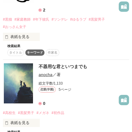
詳しく検索
2
検索対象
#黒猫
#家庭教師
#年下彼氏
#ツンデレ
#ゆるラブ
#黒髪男子
タイトル
キーワード
作家名
表紙コメント
#おっさん女子
あらすじ
表紙を見る
検索結果
ジャンル
タイトル
キーワード
作家名
突然ですが黒猫を飼うことになりました

不器用な君といつまでも
感想
anocha
／著
ステータス
全て
完結
更新中
男の子のかっこをした『黒猫』の生態は…

総文字数/1,133
5ページ
恋愛(学園)
作品の長さ
長編
中編
短編
0
気まま度ＸＸＸ

作品の長さについて
#高校生
#黒髪男子
#メガネ
#初作品
「なんかさぁ　会いたくなっちゃって」

コンテスト
表紙を見る
超短編で謎をしかけろ！100文字ミステリーコンテスト
検索結果