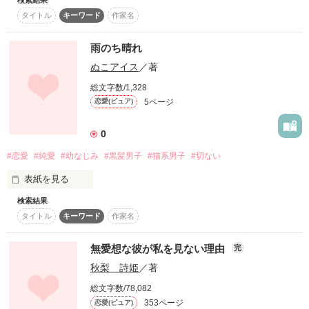
君だけに見せる、特別な顔

生意気度ＸＸＸ

復刻！夏の野いちごビギナーズ応援コンテスト～中・長編チ
タイトル
キーワード
作家名
ずっといっしょにいたい…そう思えたのは君だったから。
ャレンジ！～
「そんなかっこ他の男の前ですんなよ」

雨のち晴れ
500文字の不気味なテスト、募集中。
作品を読む
ぬこアイス
／著
200文字でゾッ！こわい短編コンテスト
総文字数/1,328
無邪気度ＸＸＸ

この2人が最強‼ベストバディ短編コンテスト
5ページ
恋愛(ピュア)
スターツ出版小説投稿サイト合同企画「1話からの長編大
「お揃いとか、超うれしいし」

賞」野いちご！会場
0
その他の条件
動画あり
コミックあり
#恋愛
#純愛
#幼なじみ
#黒髪男子
#猫系男子
#切ない
甘え度ＸＸＸ

表紙を見る
「ご褒美は先生？」

検索結果
私が無力だったあの日も雨が降っていました。

タイトル
キーワード
作家名
そして、きっと私と君が結ばれることはない。

だって君の好きな人は…

青春度ＸＸＸ

無愛想な彼が私を見ない理由
完
秋梨 詩姫
／著
「先生が好きだーーーー！！」

総文字数/78,082
作品を読む
353ページ
恋愛(ピュア)