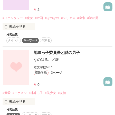
それでもあたしはもうここからは逃げられない。

2
作品を読む
その青い目に捕らわれたら逃げることなどできない。

#ファンタジー
#魔女
#帝国
#ほのぼの
#シリアス
#皇帝
#謎の男
表紙を見る
検索結果
タイトル
キーワード
作家名
作品を読む
七つの国が存在する世界

地味っ子委員長と謎の男子
なのはる。
／著
レイアード―――――

総文字数/987
3ページ
恋愛(学園)
様々な種が息づくこの世界で

0
二人は出逢った

#溺愛
#イケメン
#地味っ子
#美少女
#友情
表紙を見る
【リーシャ・リベリア】

検索結果
こんにちは！なのはる。です。

二大帝国のひとつドルネイの魔女
