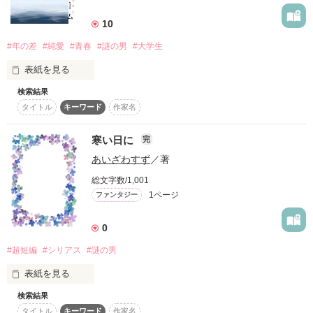
詳しく検索
10
検索対象
#年の差
#純愛
#青春
#謎の男
#大学生
タイトル
キーワード
作家名
表紙コメント
表紙を見る
あらすじ
検索結果
タイトル
キーワード
作家名
ジャンル
好きなひとがいる。

寒い日に
完
感想
あいざわすず
／著
毎週火曜日と、金曜日の朝。

運がよければ月曜日もたまに会える。

総文字数/1,001
ステータス
全て
完結
更新中
1ページ
ファンタジー
通っている大学にほど近い三叉路で

いつもすれ違いざまに

作品の長さ
長編
中編
短編
0
ひとことふたこと話すだけ。

#超短編
#シリアス
#謎の男
作品の長さについて
あのひとはすぐに立ち去ってしまうけれど

それで十分。

表紙を見る
コンテスト
検索結果
…あなたが寒くないように…
超短編で謎をしかけろ！100文字ミステリーコンテスト
十分だと、思っていた――。

タイトル
キーワード
作家名