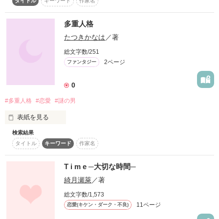
タイトル
キーワード
作家名
これから、「地味っ子委員長と謎の男子」を書いていきます。
×

多重人格
【ライル】

たつきかなは
／著
作品を読む
総文字数/251
リーシャに拾われた謎の男

2ページ
ファンタジー
0
#多重人格
#恋愛
#謎の男
ひょんなことから一緒に暮らし始めた二人

表紙を見る
検索結果
あなたは自分の体の中に自分という人格だけが存在すると断言
タイトル
キーワード
作家名
(だんげん)出来ますか？

「リーシャ、それ塩」

私はできません｡

「え？……あっ！」

T i m e ─大切な時間─
でわ､時々記憶がとんでいると言う事はありますか？

綺月瀬萊
／著
私はあります｡だって多重人格者ですから…
総文字数/1,573
11ページ
恋愛(キケン・ダーク・不良)
ドルネイの魔女として皇帝に使える傍ら

作品を読む