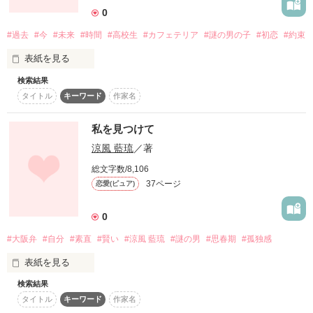
0
ライルとの生活に安らぎを得るリーシャ

#過去
#今
#未来
#時間
#高校生
#カフェテリア
#謎の男の子
#初恋
#約束
表紙を見る
しかし――――

検索結果
平穏な日々は長くは続かなかった。

タイトル
キーワード
作家名
あなたには、

大切な親友、友達、家族、彼氏や彼女はいますか？

私を見つけて
涼風 藍琉
／著
総文字数/8,106
作品を読む
いつも他愛もない話で笑える親友、友達。

37ページ
恋愛(ピュア)
自分のことを親身になってくれる、温かく迎えてくれる家族。

0
いつも手を繋いだり、肩を寄り添えたり将来を共にするかもし
#大阪弁
#自分
#素直
#賢い
#涼風 藍琉
#謎の男
#思春期
#孤独感
れない彼氏や彼女。

表紙を見る
検索結果
この人達がいたから、今の自分があると思えたことはあります
タイトル
キーワード
作家名
か？
