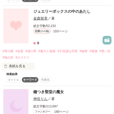
復刻！夏の野いちごビギナーズ応援コンテスト～中・長編チ
ャレンジ！～
ジュエリーボックスの中のあたし
作品を読む
500文字の不気味なテスト、募集中。
金森留美
／著
200文字でゾッ！こわい短編コンテスト
総文字数/52,232
••┈┈┈┈••✼••┈┈┈┈••

103ページ
恋愛(その他)
スターツ出版小説投稿サイト合同企画「1話からの長編大
佐代木 里央（さよき りお）

賞」野いちご！会場
２１歳　大学３年生

0
毎朝、同じ三叉路の写真を撮るのを日課にしている

その他の条件
動画あり
コミックあり
自称にわかカメラ女子

#青の瞳
#金髪
#謎の男
#魅力と孤独
#不思議な同居
#秘密
#孤独
#青い目
#独占欲
#ホステス
×

表紙を見る
杠葉 志弦（ゆずりは しづる）

検索結果
３６歳　無職（？）

あなたはまるで、そう、お気に入りの宝石のようにあたしを扱
タイトル
キーワード
作家名
毎週火・金、いつもキッカリ同じ時間に

う。

三叉路にゴミ捨てにやってくる謎のひと

ゆるっとした部屋着で気怠そうだが

鐘つき聖堂の魔女
諸処に几帳面さとこだわりがにじみ出ている

大切な蒐集物の一つのように。

神谷りん
／著
••┈┈┈┈••✼••┈┈┈┈••

総文字数/113,097
180ページ
ファンタジー