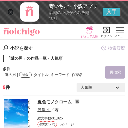
野いちご - 小説アプリ
入手
話題の小説が読み放題！
無料
ログイン
メニュー
ジュニア文庫
小説を探す
検索履歴
「謎の男」の作品一覧・人気順
条件
再検索
謎の男 |
タイトル, キーワード, 作家名
対象
9
件
検索ワード
夏色モノクローム
完
を含む
浅岸 久
／著
総文字数/31,825
を除く
52ページ
恋愛(ピュア)