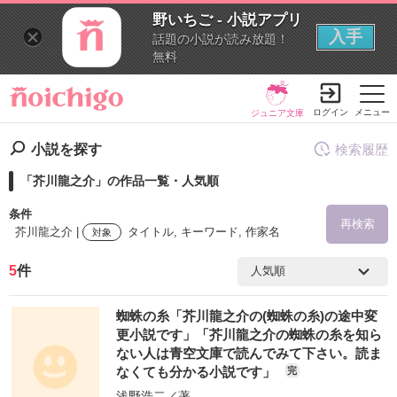
野いちご - 小説アプリ
入手
話題の小説が読み放題！
無料
ログイン
メニュー
ジュニア文庫
小説を探す
検索履歴
「芥川龍之介」の作品一覧・人気順
条件
再検索
芥川龍之介 |
タイトル, キーワード, 作家名
対象
5
件
検索ワード
蜘蛛の糸「芥川龍之介の(蜘蛛の糸)の途中変
を含む
更小説です」「芥川龍之介の蜘蛛の糸を知ら
ない人は青空文庫で読んでみて下さい。読ま
なくても分かる小説です」
完
を除く
浅野浩二
／著