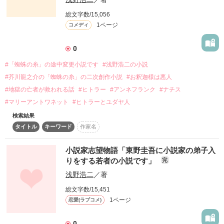
詳しく検索
総文字数/15,056
1ページ
コメディ
検索対象
タイトル
キーワード
作家名
表紙コメント
0
あらすじ
#「蜘蛛の糸」の途中変更小説です
#浅野浩二の小説
#芥川龍之介の「蜘蛛の糸」の二次創作小説
#お釈迦様は悪人
ジャンル
#地獄の亡者が救われる話
#ヒトラー
#アンネフランク
#ナチス
#マリーアントワネット
#ヒトラーとユダヤ人
感想
検索結果
タイトル
キーワード
作家名
ステータス
全て
完結
更新中
小説家志望物語「東野圭吾に小説家の弟子入
作品の長さ
りをする若者の小説です」
長編
中編
短編
完
浅野浩二
／著
作品の長さについて
総文字数/15,451
1ページ
恋愛(ラブコメ)
コンテスト
超短編で謎をしかけろ！100文字ミステリーコンテスト
0