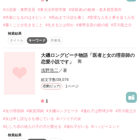
復刻！夏の野いちごビギナーズ応援コンテスト～中・長編チ
#小説家・東野圭吾
#東大法学部卒業
#容疑者xの献身・直木賞受賞作
ャレンジ！～
#作家になるのはキビシイ
#死ぬまで小説を書く
#堅実な人生と夢を追う人生
500文字の不気味なテスト、募集中。
#書くことが生きること
#生きるとは何か
#東野圭吾の娘の彼
#芥川龍之介
200文字でゾッ！こわい短編コンテスト
検索結果
タイトル
キーワード
作家名
この2人が最強‼ベストバディ短編コンテスト
スターツ出版小説投稿サイト合同企画「1話からの長編大
大磯ロングビーチ物語「医者と女の理容師の
賞」野いちご！会場
恋愛小説です」
完
その他の条件
動画あり
コミックあり
浅野浩二
／著
総文字数/38,076
1ページ
恋愛(ピュア)
1
#女の理容師
#家賃滞納
#大磯ロングビーチ
#連れ子は野球少年
#芥川龍之介
#女は申し訳なさを感じている
#バツイチの女
#むしろ赤の他人の子の方が愛せる
#連れ子がいる
#ハッピーエンド
検索結果