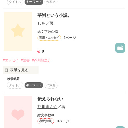
タイトル
キーワード
作家名
芋粥という小説。
しを
／著
総文字数/143
1ページ
実用・エッセイ
0
#エッセイ
#読書
#芥川龍之介
表紙を見る
検索結果
芥川龍之介の「芋粥」がたまに読みたくなる話。
タイトル
キーワード
作家名
伝えられない
作品を読む
芥川龍之介
／著
総文字数/0
0ページ
恋愛(学園)