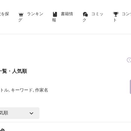
説を探
ランキン
書籍情
コミッ
コン
グ
報
ク
ト
一覧・人気順
トル, キーワード, 作家名
色