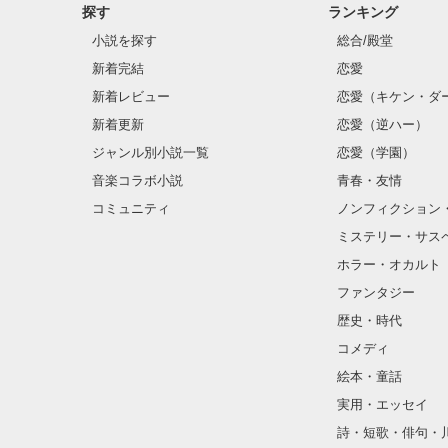
探す
ランキング
小説を探す
総合/殿堂
新着完結
恋愛
新着レビュー
恋愛（キケン・ダ
新着更新
恋愛（逆ハー）
ジャンル別小説一覧
恋愛（学園）
音楽コラボ小説
青春・友情
コミュニティ
ノンフィクション
ミステリー・サス
ホラー・オカルト
ファンタジー
歴史・時代
コメディ
絵本・童話
実用・エッセイ
詩・短歌・俳句・