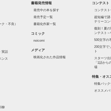
書籍発売情報
コンテスト
発売中の本を探す
コンテスト
発売予定一覧
超短編で謎
テリーコン
ーク・不良）
書籍化作家一覧
復刻！夏の
ンテスト～
コミック
500文字
noicomi
200文字
メディア
ト
・実話
映画化された作品情報
スターツ出
ペンス
「1話から
場
特集・オス
特集バック
オススメバ
川柳