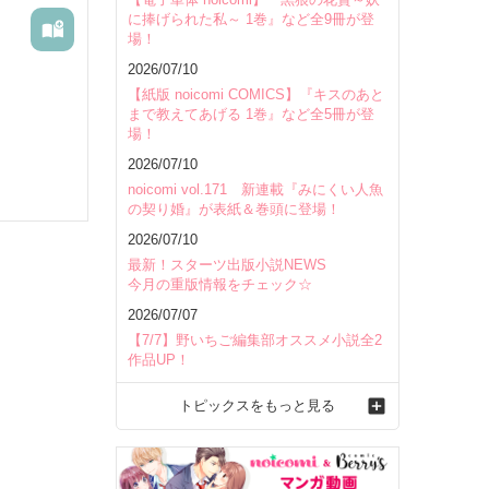
に捧げられた私～ 1巻』など全9冊が登
場！
2026/07/10
【紙版 noicomi COMICS】『キスのあと
まで教えてあげる 1巻』など全5冊が登
場！
2026/07/10
noicomi vol.171 新連載『みにくい人魚
の契り婚』が表紙＆巻頭に登場！
2026/07/10
最新！スターツ出版小説NEWS
今月の重版情報をチェック☆
2026/07/07
【7/7】野いちご編集部オススメ小説全2
作品UP！
トピックスをもっと見る