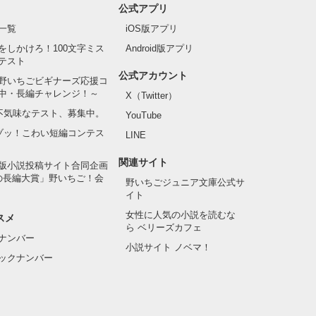
公式アプリ
一覧
iOS版アプリ
をしかけろ！100文字ミス
Android版アプリ
テスト
公式アカウント
野いちごビギナーズ応援コ
中・長編チャレンジ！～
X（Twitter）
の不気味なテスト、募集中。
YouTube
でゾッ！こわい短編コンテス
LINE
関連サイト
版小説投稿サイト合同企画
の長編大賞」野いちご！会
野いちごジュニア文庫公式サ
イト
女性に人気の小説を読むな
スメ
ら ベリーズカフェ
ナンバー
小説サイト ノベマ！
ックナンバー