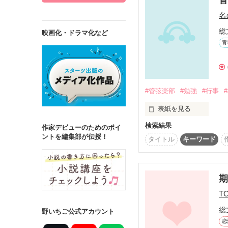
名
総
映画化・ドラマ化など
青
詳しく検索
検索対象
タイトル
キ
#管弦楽部
#勉強
#行事
ジャンル
表紙を見る
検索結果
きみは唯一私を一番知っ
作家デビューのためのポイ
ントを編集部が伝授！
タイトル
キーワード
素直になれない私をどう
ステータス
全て
完結
期
作品の長さ
T
長編
中編
総
野いちご公式アカウント
恋