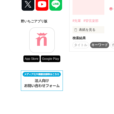
コンテスト
超短編で謎をし
復刻！夏の野い
#先輩
#管弦楽部
野いちごアプリ版
500文字の不気
表紙を見る
200文字でゾッ
検索結果
スターツ出版小
時がたつにつれて私の
タイトル
キーワード
その他の条件
App Store
Google Play
動画あり