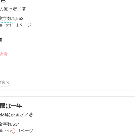
の無き者
／著
文字数/1,552
1ページ
春・友情
0
ーワード
作家名
表紙コメント
あらすじ
#友情
感想
てるから

作家名
か許して下さい

更新中
限は一年
OMI@かき氷
／著
作品を読む
短編
文字数/534
作品の長さにつ
1ページ
愛(ピュア)