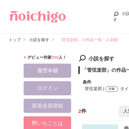
小
す
トップ
小説を探す
「管弦楽部」の作品一覧・人気順
デビュー作家
360
人！
小説を探す
「管弦楽部」の作品
履歴本棚
条件
ログイン
管弦楽部 |
タイ
対象
新規会員登録
検索ワード
2
件
野いちごとは
音