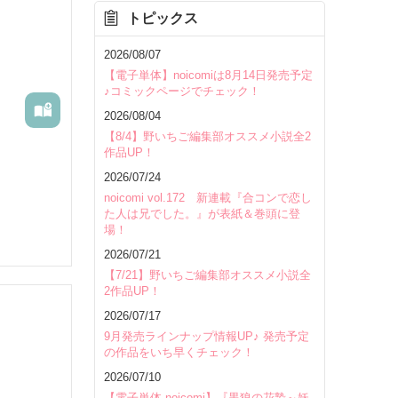
トピックス
を除く
2026/08/07
【電子単体】noicomiは8月14日発売予定
♪コミックページでチェック！
2026/08/04
【8/4】野いちご編集部オススメ小説全2
作品UP！
2026/07/24
noicomi vol.172 新連載『合コンで恋し
た人は兄でした。』が表紙＆巻頭に登
場！
2026/07/21
【7/21】野いちご編集部オススメ小説全
2作品UP！
2026/07/17
9月発売ラインナップ情報UP♪ 発売予定
の作品をいち早くチェック！
いて
2026/07/10
【電子単体 noicomi】『黒狼の花贄～妖