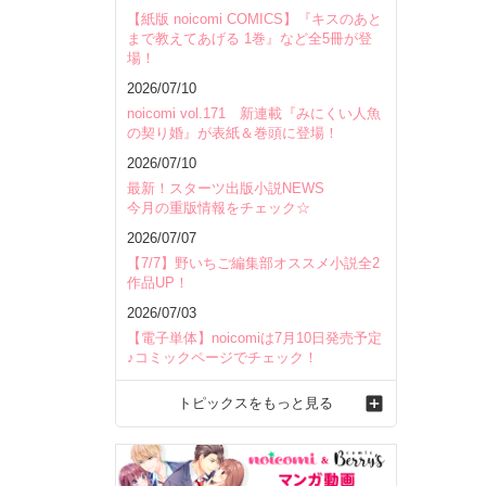
【紙版 noicomi COMICS】『キスのあと
まで教えてあげる 1巻』など全5冊が登
場！
2026/07/10
noicomi vol.171 新連載『みにくい人魚
の契り婚』が表紙＆巻頭に登場！
2026/07/10
最新！スターツ出版小説NEWS
今月の重版情報をチェック☆
2026/07/07
【7/7】野いちご編集部オススメ小説全2
作品UP！
2026/07/03
【電子単体】noicomiは7月10日発売予定
♪コミックページでチェック！
トピックスをもっと見る