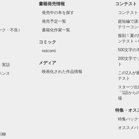
書籍発売情報
コンテスト
発売中の本を探す
コンテスト
発売予定一覧
超短編で謎
テリーコン
ーク・不良）
書籍化作家一覧
復刻！夏の
ンテスト～
コミック
500文字
noicomi
200文字
メディア
ト
・実話
映画化された作品情報
この2人が
ペンス
テスト
スターツ出
「1話から
場
特集・オス
特集バック
オススメバ
川柳