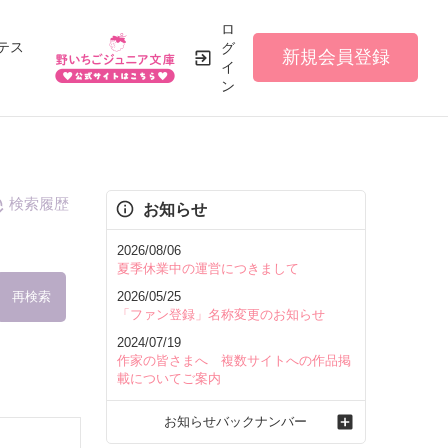
ロ
テス
グ
新規会員登録
イ
ン
検索履歴
お知らせ
2026/08/06
夏季休業中の運営につきまして
再検索
2026/05/25
「ファン登録」名称変更のお知らせ
2024/07/19
作家の皆さまへ 複数サイトへの作品掲
載についてご案内
を含む
お知らせバックナンバー