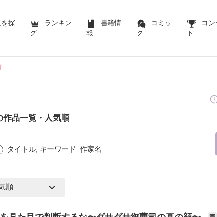
説を探
ランキン
書籍情
コミッ
コン
グ
報
ク
ト
順
の作品一覧・人気順
タイトル, キーワード, 作家名
人を見た目で判断するな〜ダサダサ御曹司の真の顔〜
完