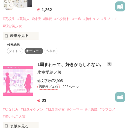
詳しく検索
1,262
検索対象
#高校生
#芸能人
#俳優
#溺愛
#ベタ惚れ
#一途
#胸キュン
#ラブコメ
タイトル
キーワード
作家名
表紙コメント
#残念美少女
あらすじ
表紙を見る
検索結果
ジャンル
タイトル
キーワード
作家名
推し。それは心のオアシス。

1周まわって、好きかもしれない。
完
感想
氷室愛結
／著
わたしにとっては、遠く手の届かないところから応援すること
ステータス
全て
完結
更新中
こそが幸せ。

総文字数/72,905
293ページ
恋愛(ラブコメ)
作品の長さ
長編
中編
短編
それなのに──

33
作品の長さについて
#幼なじみ
#残念イケメン
#残念美少女
#ゲーマー
#小悪魔
#ラブコメ
コンテスト
#野いちご大賞
「天羽です。今日からクラスメイトとして、ぜひ仲良くしてく
超短編で謎をしかけろ！100文字ミステリーコンテスト
表紙を見る
ださい」
