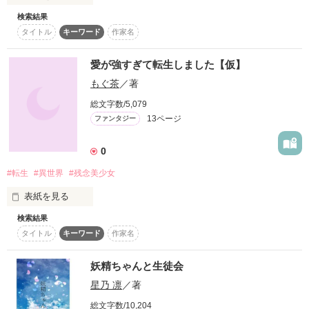
復刻！夏の野いちごビギナーズ応援コンテスト～中・長編チ
検索結果
「落とした男は星の数」

ャレンジ！～
タイトル
キーワード
作家名
500文字の不気味なテスト、募集中。
小悪魔（ただの悪魔）美少女

愛が強すぎて転生しました【仮】
なっ、なっ、なんと推しがうちのクラスに転校してきた！？

200文字でゾッ！こわい短編コンテスト
もぐ茶
／著
Ayase Rinko

スターツ出版小説投稿サイト合同企画「1話からの長編大
綾瀬 凛子

賞」野いちご！会場
総文字数/5,079
……うそでしょ

13ページ
ファンタジー
その他の条件
動画あり
コミックあり
0
×

#転生
#異世界
#残念美少女
˚✩∗*ﾟ⋆｡˚✩☪︎⋆｡˚

表紙を見る
「女は二次元に限る」

検索結果
『今日も、私の大切な人たちが健康で危険に脅かされず、幸せ
タイトル
キーワード
作家名
残念美少女。推しにはガチ恋しない、同担歓迎。

でありますように───』

残念なイケメン（ゲーマー）

武藤 瑞紀(高1)

妖精ちゃんと生徒会
Muto Mizuki

Semi Kyosuke

星乃 凛
／著
瀬見 恭介

×

今日も私は、そう神に願った。

総文字数/10,204