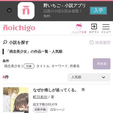
野いちご - 小説アプリ
入手
話題の小説が読み放題！
無料
ログイン
メニュー
ジュニア文庫
小説を探す
検索履歴
「残念美少女」の作品一覧・人気順
条件
再検索
残念美少女 |
タイトル, キーワード, 作家名
対象
4
件
検索ワード
なぜか推しが追ってくる。
完
を含む
町川未沙
／著
総文字数/103,476
を除く
223ページ
恋愛(学園)