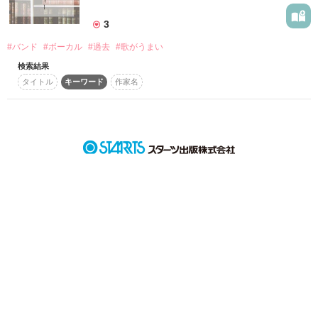
詳しく検索
3
検索対象
#バンド
#ボーカル
#過去
#歌がうまい
タイトル
キーワード
作家名
表紙コメント
検索結果
あらすじ
タイトル
キーワード
作家名
ジャンル
感想
ステータス
全て
完結
更新中
作品の長さ
長編
中編
短編
作品の長さについて
コンテスト
超短編で謎をしかけろ！100文字ミステリーコンテスト