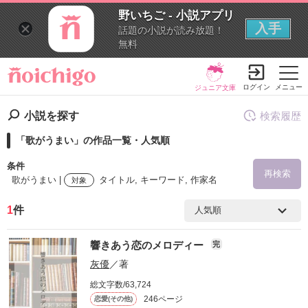
野いちご - 小説アプリ
入手
話題の小説が読み放題！
無料
ログイン
メニュー
ジュニア文庫
小説を探す
検索履歴
「歌がうまい」の作品一覧・人気順
条件
再検索
歌がうまい |
タイトル, キーワード, 作家名
対象
1
件
検索ワード
響きあう恋のメロディー
完
を含む
灰優
／著
総文字数/63,724
を除く
246ページ
恋愛(その他)