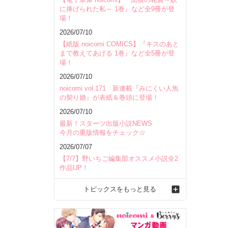
に捧げられた私～ 1巻』など全9冊が登
場！
2026/07/10
【紙版 noicomi COMICS】『キスのあと
まで教えてあげる 1巻』など全5冊が登
場！
2026/07/10
noicomi vol.171 新連載『みにくい人魚
の契り婚』が表紙＆巻頭に登場！
2026/07/10
最新！スターツ出版小説NEWS
今月の重版情報をチェック☆
2026/07/07
【7/7】野いちご編集部オススメ小説全2
作品UP！
トピックスをもっと見る