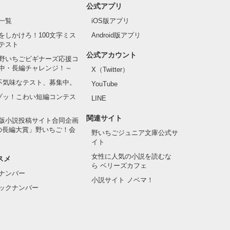
公式アプリ
一覧
iOS版アプリ
をしかけろ！100文字ミス
Android版アプリ
テスト
公式アカウント
野いちごビギナーズ応援コ
中・長編チャレンジ！～
X（Twitter）
の不気味なテスト、募集中。
YouTube
でゾッ！こわい短編コンテス
LINE
関連サイト
版小説投稿サイト合同企画
の長編大賞」野いちご！会
野いちごジュニア文庫公式サ
イト
女性に人気の小説を読むな
スメ
ら ベリーズカフェ
ナンバー
小説サイト ノベマ！
ックナンバー