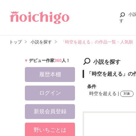
小
す
トップ
小説を探す
「時空を超える」の作品一覧・人気順
デビュー作家
360
人！
小説を探す
「時空を超える」の
履歴本棚
条件
ログイン
時空を超える |
対象
新規会員登録
検索ワード
野いちごとは