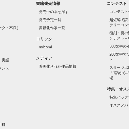
書籍発売情報
コンテスト
発売中の本を探す
コンテスト
発売予定一覧
超短編で謎
テリーコン
ーク・不良）
書籍化作家一覧
復刻！夏の
ンテスト～
コミック
500文字
noicomi
200文字
メディア
ト
・実話
映画化された作品情報
スターツ出
ペンス
「1話から
場
特集・オス
特集バック
オススメバ
川柳