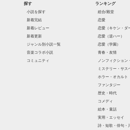
探す
ランキング
小説を探す
総合/殿堂
新着完結
恋愛
新着レビュー
恋愛（キケン・ダ
新着更新
恋愛（逆ハー）
ジャンル別小説一覧
恋愛（学園）
音楽コラボ小説
青春・友情
コミュニティ
ノンフィクション
ミステリー・サス
ホラー・オカルト
ファンタジー
歴史・時代
コメディ
絵本・童話
実用・エッセイ
詩・短歌・俳句・