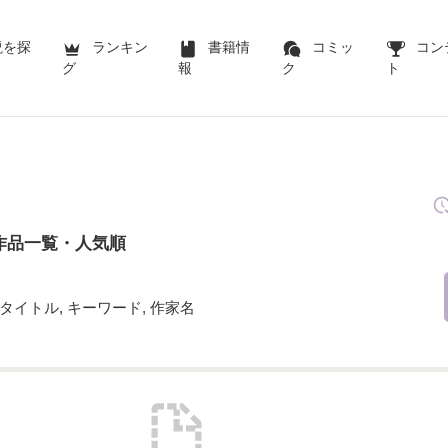
説を探
ランキン
書籍情
コミッ
コン
グ
報
ク
ト
作品一覧・人気順
タイトル, キーワード, 作家名