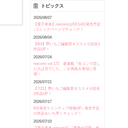
トピックス
を除く
2026/08/07
【電子単体】noicomiは8月14日発売予定
♪コミックページでチェック！
2026/08/04
【8/4】野いちご編集部オススメ小説全2
作品UP！
2026/07/24
noicomi vol.172 新連載『合コンで恋し
た人は兄でした。』が表紙＆巻頭に登
場！
2026/07/21
【7/21】野いちご編集部オススメ小説全
2作品UP！
2026/07/17
9月発売ラインナップ情報UP♪ 発売予定
の作品をいち早くチェック！
いて
2026/07/10
【電子単体 noicomi】『黒狼の花贄～妖