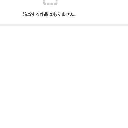
該当する作品はありません。
ーワード
作家名
表紙コメント
あらすじ
感想
更新中
短編
作品の長さにつ