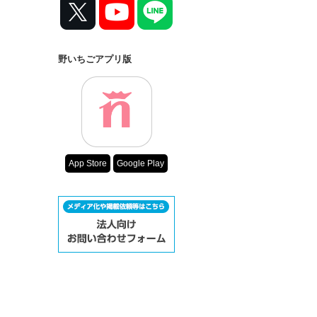
コンテスト
超短編で謎をし
復刻！夏の野い
野いちごアプリ版
500文字の不気
200文字でゾッ
スターツ出版小
その他の条件
App Store
Google Play
動画あり