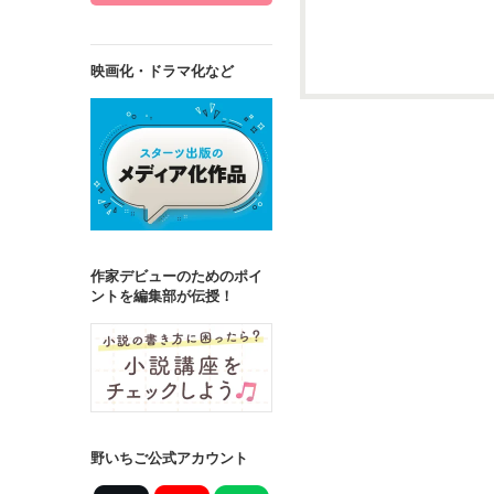
映画化・ドラマ化など
詳しく検索
検索対象
タイトル
キ
ジャンル
作家デビューのためのポイ
ントを編集部が伝授！
ステータス
全て
完結
作品の長さ
長編
中編
野いちご公式アカウント