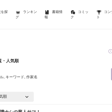
説を探
ランキン
書籍情
コミッ
コン
グ
報
ク
ト
覧・人気順
ル, キーワード, 作家名
識ナシの竜人サマ！