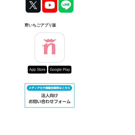
　ちっとも自分の意図を
コンテスト
超短編で謎をし
　なのになぜ

復刻！夏の野い
野いちごアプリ版
「その……ひ、一目惚れ
500文字の不気
「お前は俺の『妻』なの
200文字でゾッ
この2人が最強
「俺はお前のこと、好き
スターツ出版小
　彼のそんな言葉に惹か
その他の条件
App Store
Google Play
(一体なぜ……

動画あり
　　　　　　　　　　