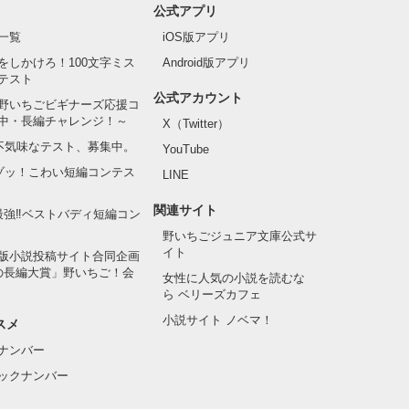
公式アプリ
一覧
iOS版アプリ
をしかけろ！100文字ミス
Android版アプリ
テスト
公式アカウント
野いちごビギナーズ応援コ
中・長編チャレンジ！～
X（Twitter）
の不気味なテスト、募集中。
YouTube
でゾッ！こわい短編コンテス
LINE
関連サイト
最強‼ベストバディ短編コン
野いちごジュニア文庫公式サ
イト
版小説投稿サイト合同企画
の長編大賞」野いちご！会
女性に人気の小説を読むな
ら ベリーズカフェ
小説サイト ノベマ！
スメ
ナンバー
ックナンバー