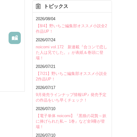
トピックス
を除く
2026/08/04
【8/4】野いちご編集部オススメ小説全2
作品UP！
2026/07/24
noicomi vol.172 新連載『合コンで恋し
た人は兄でした。』が表紙＆巻頭に登
場！
2026/07/21
【7/21】野いちご編集部オススメ小説全
2作品UP！
2026/07/17
9月発売ラインナップ情報UP♪ 発売予定
の作品をいち早くチェック！
2026/07/10
【電子単体 noicomi】『黒狼の花贄～妖
に捧げられた私～ 1巻』など全9冊が登
場！
いて
2026/07/10