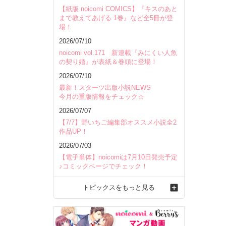
【紙版 noicomi COMICS】『キスのあと
まで教えてあげる 1巻』など全5冊が登
場！
2026/07/10
noicomi vol.171 新連載『みにくい人魚
の契り婚』が表紙＆巻頭に登場！
2026/07/10
最新！スターツ出版小説NEWS
今月の重版情報をチェック☆
2026/07/07
【7/7】野いちご編集部オススメ小説全2
作品UP！
2026/07/03
【電子単体】noicomiは7月10日発売予定
♪コミックページでチェック！
トピックスをもっと見る