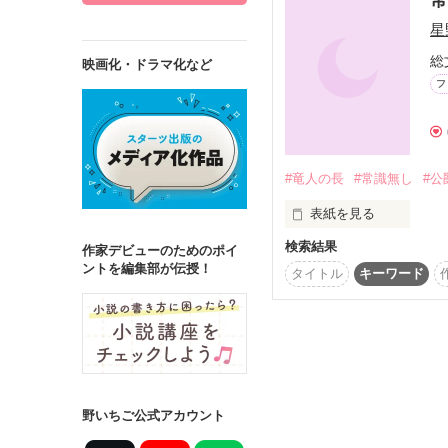
星
総
映画化・ドラマ化など
フ
詳しく検索
検索対象
タイトル
キ
#竜人の長
#常識無し
#公
ジャンル
表紙を見る
検索結果
公爵令嬢のフェニルは
作家デビューのためのポイ
ントを編集部が伝授！
タイトル
キーワード
けれどフェニルにとっ
ステータス
……そう思っていたのに
全て
完結
作品の長さ
「ちょっとは人間の常識
長編
中編
野いちご公式アカウント
　常識ナシの竜人の長は