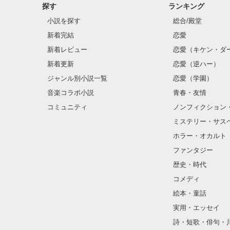
探す
ランキング
小説を探す
総合/殿堂
新着完結
恋愛
新着レビュー
恋愛（キケン・ダ
新着更新
恋愛（逆ハー）
ジャンル別小説一覧
恋愛（学園）
音楽コラボ小説
青春・友情
コミュニティ
ノンフィクション
ミステリー・サス
ホラー・オカルト
ファンタジー
歴史・時代
コメディ
絵本・童話
実用・エッセイ
詩・短歌・俳句・