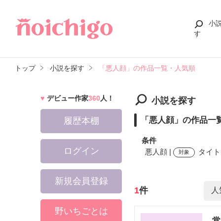
小
す
トップ
小説を探す
「悪人顔」の作品一覧・人気順
デビュー作家
360
人！
小説を探す
「悪人顔」の作品一
履歴本棚
条件
ログイン
悪人顔 |
タイト
対象
新規会員登録
検索ワード
1
件
野いちごとは
常