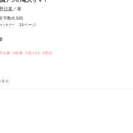
野日菜
／著
文字数/6,585
14ページ
ァンタジー
0
ーワード
作家名
表紙コメント
あらすじ
爵令嬢
#執事
#悪人顔
#悪役
感想
なんと竜人の長の元に嫁ぐことに！

作家名
て竜人とは母親を殺した憎らしい者。

……

更新中
も身につけて頂戴！！」

短編
作品の長さにつ

