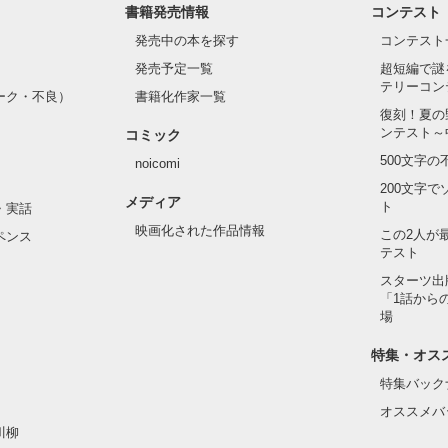
書籍発売情報
コンテスト
発売中の本を探す
コンテスト
発売予定一覧
超短編で謎
テリーコン
ーク・不良）
書籍化作家一覧
復刻！夏の
ンテスト～
コミック
500文字
noicomi
200文字
メディア
ト
・実話
映画化された作品情報
この2人が
ペンス
テスト
スターツ出
「1話から
場
特集・オス
特集バック
オススメバ
川柳