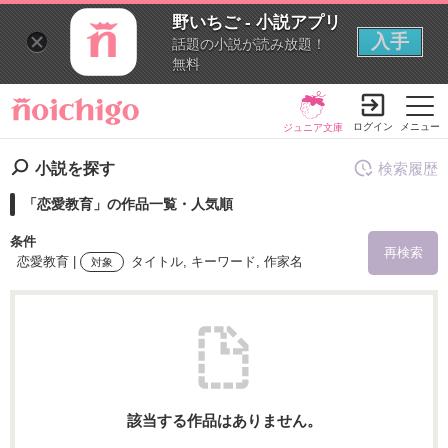
野いちご - 小説アプリ
入手
話題の小説が読み放題！
無料
ログイン
メニュー
ジュニア文庫
小説を探す
検索履歴
「恋愛教育」の作品一覧・人気順
条件
再検索
恋愛教育 |
タイトル, キーワード, 作家名
対象
検索ワード
を含む
該当する作品はありません。
を除く