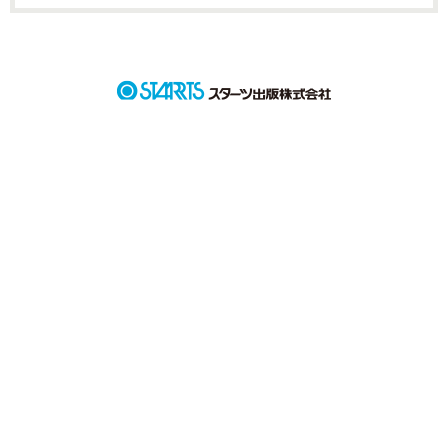
詳しく検索
検索対象
タイトル
キーワード
作家名
表紙コメント
あらすじ
ジャンル
感想
ステータス
全て
完結
更新中
作品の長さ
長編
中編
短編
作品の長さについて
コンテスト
超短編で謎をしかけろ！100文字ミステリーコンテスト