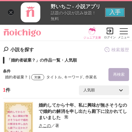
野いちご - 小説アプリ
入手
話題の小説が読み放題！
無料
ログイン
メニュー
ジュニア文庫
小説を探す
検索履歴
「婚約者破棄？」の作品一覧・人気順
条件
再検索
婚約者破棄？ |
タイトル, キーワード, 作家名
対象
1
件
検索ワード
婚約してから十年、私に興味が無さそうなの
を含む
で婚約の解消を申し出たら殿下に泣かれてし
まいました
完
を除く
さこの
／著