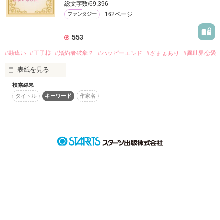
総文字数/69,396
詳しく検索
162ページ
ファンタジー
検索対象
553
タイトル
キーワード
作家名
表紙コメント
#勘違い
#王子様
#婚約者破棄？
#ハッピーエンド
#ざまぁあり
#異世界恋愛
あらすじ
表紙を見る
ジャンル
検索結果
お読みいただきありがとうございます！

タイトル
キーワード
作家名
いいね。コメントありがとうございます。励みになります( .ˬ.)"  

  レビューいただきました。嬉しいです( ๑⃙⃘ˊᵕˋ๑⃙⃘ )
感想
ステータス
全て
完結
更新中
作品を読む
作品の長さ
長編
中編
短編
作品の長さについて
コンテスト
超短編で謎をしかけろ！100文字ミステリーコンテスト