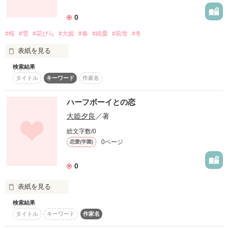
詳しく検索
0
検索対象
#桜
#雪
#花びら
#大姫
#春
#純愛
#前世
#冬
タイトル
キーワード
作家名
表紙コメント
表紙を見る
あらすじ
検索結果
＊

タイトル
キーワード
作家名
ジャンル
どうしてなんだろう。

ハーフボーイとの恋
舞う雪が

感想
大姫夕良
／著
花びらに見えて

哀しくなるのは…

総文字数/0
ステータス
全て
完結
更新中
0ページ
恋愛(学園)
＊

作品の長さ
長編
中編
短編
0
朝日奈　伊織

作品の長さについて
ASAHINA IORI

表紙を見る
×

検索結果
春野　義高

イギリスと日本のハーフボーイとぽっちゃり天然鈍感娘との恋
コンテスト
タイトル
キーワード
作家名
HARUNO YOSHITAKA

愛
超短編で謎をしかけろ！100文字ミステリーコンテスト