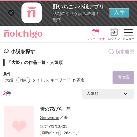
野いちご - 小説アプリ
入手
話題の小説が読み放題！
無料
ログイン
メニュー
ジュニア文庫
小説を探す
検索履歴
「大姫」の作品一覧・人気順
条件
再検索
大姫 |
タイトル, キーワード, 作家名
対象
2
件
検索ワード
雪の花びら
完
を含む
Snowman
／著
総文字数/10,431
を除く
26ページ
恋愛(ピュア)