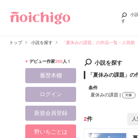
小
す
トップ
小説を探す
「夏休みの課題」の作品一覧・人気順
デビュー作家
360
人！
小説を探す
「夏休みの課題」の
履歴本棚
条件
ログイン
夏休みの課題 |
対象
新規会員登録
検索ワード
2
件
野いちごとは