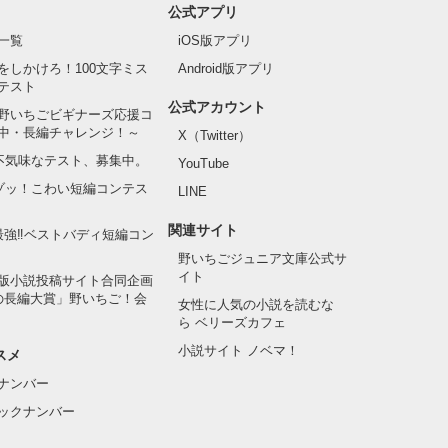
公式アプリ
一覧
iOS版アプリ
をしかけろ！100文字ミス
Android版アプリ
テスト
公式アカウント
野いちごビギナーズ応援コ
中・長編チャレンジ！～
X（Twitter）
の不気味なテスト、募集中。
YouTube
でゾッ！こわい短編コンテス
LINE
関連サイト
最強‼ベストバディ短編コン
野いちごジュニア文庫公式サ
イト
版小説投稿サイト合同企画
の長編大賞」野いちご！会
女性に人気の小説を読むな
ら ベリーズカフェ
小説サイト ノベマ！
スメ
ナンバー
ックナンバー