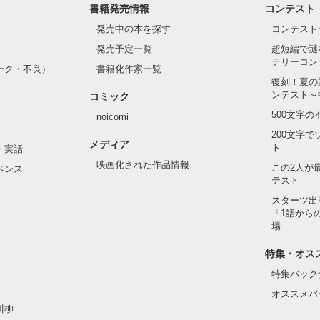
書籍発売情報
コンテスト
発売中の本を探す
コンテスト
発売予定一覧
超短編で謎
テリーコン
ーク・不良）
書籍化作家一覧
復刻！夏の
ンテスト～
コミック
500文字
noicomi
200文字
メディア
ト
・実話
映画化された作品情報
この2人が
ペンス
テスト
スターツ出
「1話から
場
特集・オス
特集バック
オススメバ
川柳