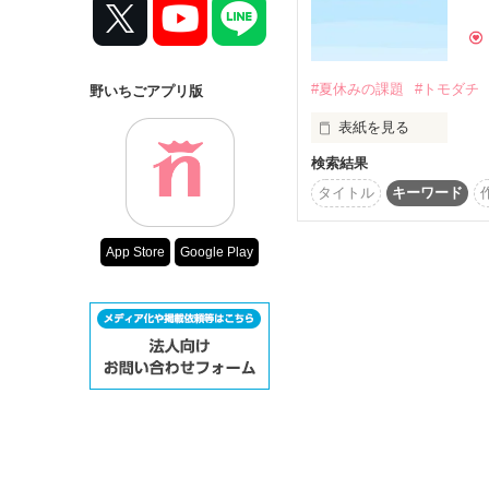
コンテスト
超短編で謎をし
復刻！夏の野い
#夏休みの課題
#トモダチ
野いちごアプリ版
500文字の不気
表紙を見る
200文字でゾッ
検索結果
【ジャンル】

この2人が最強
　青春

タイトル
キーワード
スターツ出版小
【キーワード】

その他の条件
　夏休みの課題

App Store
Google Play
　トモダチ

動画あり
　アオハル

　クール女子