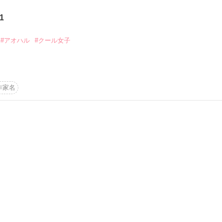
1
かけろ！100文字ミステリーコンテスト
作品を読む
ちごビギナーズ応援コンテスト～中・長編チャレンジ！～
#アオハル
#クール女子
味なテスト、募集中。
！こわい短編コンテスト
‼ベストバディ短編コンテスト
作家名
説投稿サイト合同企画「1話からの長編大賞」野いちご！会場
コミックあり
作品を読む