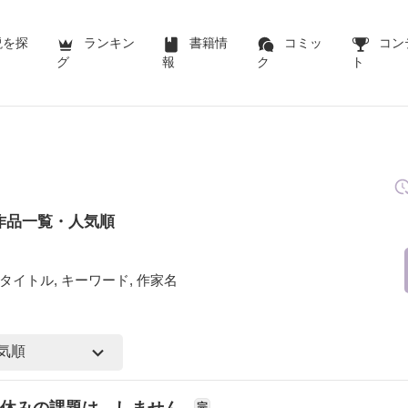
説を探
ランキン
書籍情
コミッ
コン
グ
報
ク
ト
作品一覧・人気順
タイトル, キーワード, 作家名
夏休みの課題は、しません
完