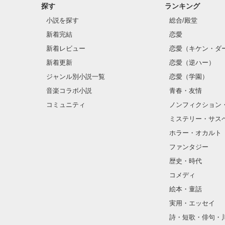
探す
ランキング
小説を探す
総合/殿堂
新着完結
恋愛
新着レビュー
恋愛（キケン・ダ
新着更新
恋愛（逆ハー）
ジャンル別小説一覧
恋愛（学園）
音楽コラボ小説
青春・友情
コミュニティ
ノンフィクション
ミステリー・サス
ホラー・オカルト
ファンタジー
歴史・時代
コメディ
絵本・童話
実用・エッセイ
詩・短歌・俳句・