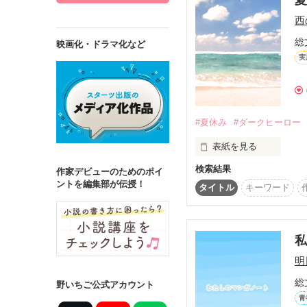
西
総
映画化・ドラマ化など
実
詳しく検索
検索対象
タイトル
キ
#夏休み
#ダークヒーロー
ジャンル
表紙を見る
検索結果
ごめん。

作家デビューのためのポイ
ントを編集部が伝授！
さっきの演出を入れた
タイトル
キーワード
心配だから、「一言感
ステータス
んでした。

全て
完結
今日も、親から充分な
作品の長さ
明
おかしい。

だって、僕は、こんな
長編
中編
総
野いちご公式アカウント
うださとみ）さん）

青