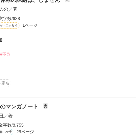
のの
／著
文字数/638
1ページ
用・エッセイ
0
ーワード
作家名
表紙コメント
あらすじ
#不良
感想
実話、怖がらせたかもしれません。

作家名
想」で「怖い」という苦情がきてないかチェックしましたが、なぜか、
更新中
食事を用意されなくて、寝てしまいました。

私のマンガノート
完
日
／著
バカのはずがない（リカバリーカバヒコ　青山美智子さん、表紙は合田
短編
文字数/8,755
作品の長さにつ
29ページ
春・友情