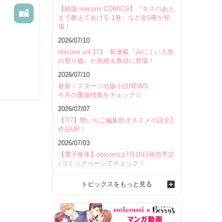
【紙版 noicomi COMICS】『キスのあと
まで教えてあげる 1巻』など全5冊が登
場！
2026/07/10
noicomi vol.171 新連載『みにくい人魚
の契り婚』が表紙＆巻頭に登場！
2026/07/10
最新！スターツ出版小説NEWS
今月の重版情報をチェック☆
2026/07/07
【7/7】野いちご編集部オススメ小説全2
作品UP！
2026/07/03
【電子単体】noicomiは7月10日発売予定
♪コミックページでチェック！
トピックスをもっと見る