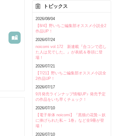
トピックス
を除く
2026/08/04
【8/4】野いちご編集部オススメ小説全2
作品UP！
2026/07/24
noicomi vol.172 新連載『合コンで恋し
た人は兄でした。』が表紙＆巻頭に登
場！
2026/07/21
【7/21】野いちご編集部オススメ小説全
2作品UP！
2026/07/17
きてませ
9月発売ラインナップ情報UP♪ 発売予定
の作品をいち早くチェック！
2026/07/10
【電子単体 noicomi】『黒狼の花贄～妖
に捧げられた私～ 1巻』など全9冊が登
里美（ご
場！
いて
2026/07/10