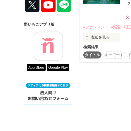
彼に仕える使用人との

フ
コンテスト
恋物語

超短編で謎をし
*――――――――――*
復刻！夏の野い
野いちごアプリ版
#ファンタジー
#溺愛
#国
500文字の不気
＊＊＊＊＊＊＊＊

表紙を見る
200文字でゾッ
この2人が最強
検索結果
09/10/17 完結

薬膳料理で有名なトル
スターツ出版小
強をしていた。そんな
タイトル
キーワード
向かうが途中で盗賊に出
40万PV突破！！

その他の条件
App Store
Google Play
気がつくと、金の髪に蒼
セカイカラーさん

動画あり
桃＊さん

「く、口移し!?」

感想ありがとうございま
「別に減るものでもない
永遠☆さん

レビューありがとうござ
クールで無愛想、でも
もないふたりを繋げてい
現在少しずつですが修正
悲しい過去だった。

HP上で

※ ※ ※

番外編の執筆を開始しま