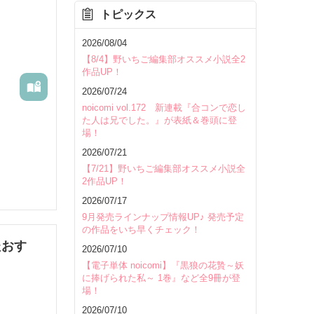
トピックス
を除く
2026/08/04
【8/4】野いちご編集部オススメ小説全2
作品UP！
2026/07/24
noicomi vol.172 新連載『合コンで恋し
た人は兄でした。』が表紙＆巻頭に登
場！
2026/07/21
【7/21】野いちご編集部オススメ小説全
2作品UP！
2026/07/17
9月発売ラインナップ情報UP♪ 発売予定
の作品をいち早くチェック！
たおす
2026/07/10
【電子単体 noicomi】『黒狼の花贄～妖
に捧げられた私～ 1巻』など全9冊が登
場！
いて
2026/07/10