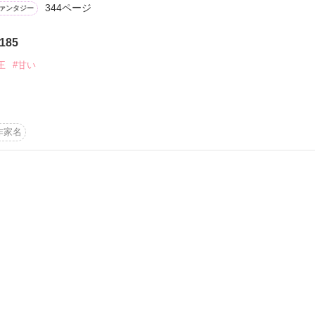
344ページ
ァンタジー
かけろ！100文字ミステリーコンテスト
185


ちごビギナーズ応援コンテスト～中・長編チャレンジ！～
王
#甘い
味なテスト、募集中。
！こわい短編コンテスト
‼ベストバディ短編コンテスト
シアン食堂で働く庶民のアンナは、得意な薬膳料理の腕をあげるために
説投稿サイト合同企画「1話からの長編大賞」野いちご！会場
ある日、アンナはランドルシア城の調理場で仕事をするように言われ、
作家名
くわしてしまい……。

眼の見目麗しい貴公子がアンナの唇を奪っていて――!?

コミックあり
す｡

だろう？」

います。

一途なランドルシア国王ジークと天真爛漫でおてんばな庶民アンナ、な
たのは……

中です！

した｡
