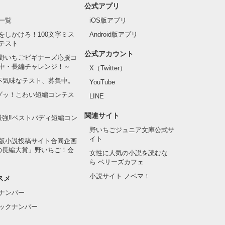
公式アプリ
一覧
iOS版アプリ
をしかけろ！100文字ミス
Android版アプリ
テスト
公式アカウント
野いちごビギナーズ応援コ
中・長編チャレンジ！～
X（Twitter）
の不気味なテスト、募集中。
YouTube
でゾッ！こわい短編コンテス
LINE
関連サイト
最強‼ベストバディ短編コン
野いちごジュニア文庫公式サ
イト
版小説投稿サイト合同企画
の長編大賞」野いちご！会
女性に人気の小説を読むな
ら ベリーズカフェ
小説サイト ノベマ！
スメ
ナンバー
ックナンバー