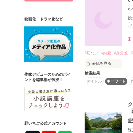
x
総
映画化・ドラマ化など
フ
詳しく検索
検索対象
タイトル
キ
#切ない
#純愛
#身分差
ジャンル
表紙を見る
検索結果
｢あなたは最低だわ｣

作家デビューのためのポイ
ントを編集部が伝授！
そう…思っていたのに…
タイトル
キーワード
ステータス
｢俺はひとりの女に

縛られたりしない｣

全て
完結
そう…思っていたのに…
ク
作品の長さ
*――――――――――*
夢
長編
中編
野いちご公式アカウント
女にとてもだらしがない
総
国王様と
