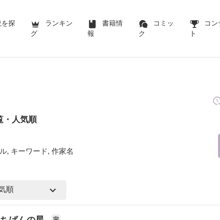
説を探
ランキン
書籍情
コミッ
コン
グ
報
ク
ト
覧・人気順
ル, キーワード, 作家名
いちばんの星
完