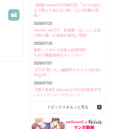
【紙版 noicomi COMICS】『キスのあと
まで教えてあげる 1巻』など全5冊が登
場！
2026/07/10
noicomi vol.171 新連載『みにくい人魚
の契り婚』が表紙＆巻頭に登場！
2026/07/10
薬師の勉
最新！スターツ出版小説NEWS
いざ城へ
今月の重版情報をチェック☆
2026/07/07
【7/7】野いちご編集部オススメ小説全2
作品UP！
2026/07/03
【電子単体】noicomiは7月10日発売予定
♪コミックページでチェック！
んの接点
トピックスをもっと見る