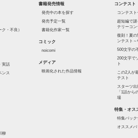
書籍発売情報
コンテスト
発売中の本を探す
コンテスト
発売予定一覧
超短編で謎
テリーコン
ーク・不良）
書籍化作家一覧
復刻！夏の
ンテスト～
コミック
500文字
noicomi
200文字
メディア
ト
・実話
映画化された作品情報
この2人が
ペンス
テスト
スターツ出
「1話から
場
特集・オス
特集バック
オススメバ
川柳