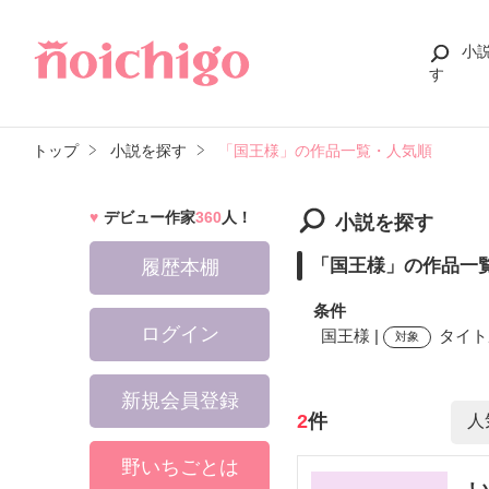
小
す
トップ
小説を探す
「国王様」の作品一覧・人気順
デビュー作家
360
人！
小説を探す
「国王様」の作品一
履歴本棚
条件
ログイン
国王様 |
タイト
対象
新規会員登録
検索ワード
2
件
野いちごとは