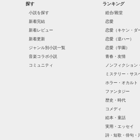
探す
ランキング
小説を探す
総合/殿堂
新着完結
恋愛
新着レビュー
恋愛（キケン・ダ
新着更新
恋愛（逆ハー）
ジャンル別小説一覧
恋愛（学園）
音楽コラボ小説
青春・友情
コミュニティ
ノンフィクション
ミステリー・サス
ホラー・オカルト
ファンタジー
歴史・時代
コメディ
絵本・童話
実用・エッセイ
詩・短歌・俳句・