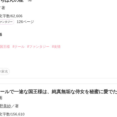
／著
文字数/62,606
126ページ
ァンタジー
6
ーワード
作家名
表紙コメント
あらすじ
#国王様
#クール
#ファンタジー
#友情
感想


作家名
更新中


ールで一途な国王様は、純真無垢な侍女を秘蜜に愛で
完


野美紗
／著
短編
作品の長さにつ


文字数/156,610