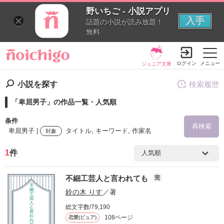
野いちご - 小説アプリ
入手
話題の小説が読み放題！
無料
ログイン
メニュー
ジュニア文庫
小説を探す
検索履歴
「卑屈男子」の作品一覧・人気順
条件
再検索
卑屈男子 |
タイトル, キーワード, 作家名
対象
1
件
検索ワード
不細工芸人と言われても
完
を含む
鈴の木 りす
／著
総文字数/79,190
を除く
108ページ
恋愛(ピュア)