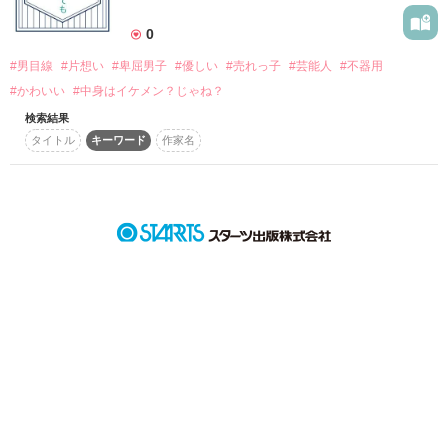
詳しく検索
0
検索対象
#男目線
#片想い
#卑屈男子
#優しい
#売れっ子
#芸能人
#不器用
タイトル
キーワード
作家名
表紙コメント
#かわいい
#中身はイケメン？じゃね？
あらすじ
検索結果
タイトル
キーワード
作家名
ジャンル
感想
ステータス
全て
完結
更新中
作品の長さ
長編
中編
短編
作品の長さについて
コンテスト
超短編で謎をしかけろ！100文字ミステリーコンテスト