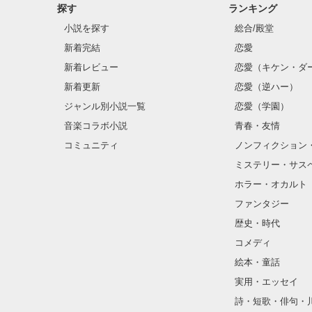
探す
ランキング
小説を探す
総合/殿堂
新着完結
恋愛
新着レビュー
恋愛（キケン・ダ
新着更新
恋愛（逆ハー）
ジャンル別小説一覧
恋愛（学園）
音楽コラボ小説
青春・友情
コミュニティ
ノンフィクション
ミステリー・サス
ホラー・オカルト
ファンタジー
歴史・時代
コメディ
絵本・童話
実用・エッセイ
詩・短歌・俳句・