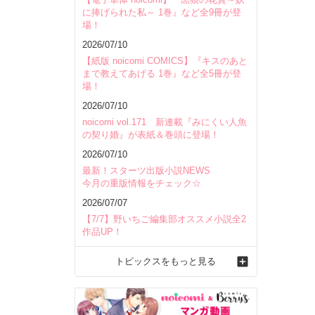
に捧げられた私～ 1巻』など全9冊が登
場！
2026/07/10
【紙版 noicomi COMICS】『キスのあと
まで教えてあげる 1巻』など全5冊が登
場！
2026/07/10
noicomi vol.171 新連載『みにくい人魚
の契り婚』が表紙＆巻頭に登場！
2026/07/10
最新！スターツ出版小説NEWS
今月の重版情報をチェック☆
2026/07/07
【7/7】野いちご編集部オススメ小説全2
作品UP！
トピックスをもっと見る