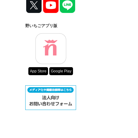
コンテスト
超短編で謎をし
復刻！夏の野い
野いちごアプリ版
500文字の不気
200文字でゾッ
スターツ出版小
その他の条件
App Store
Google Play
動画あり