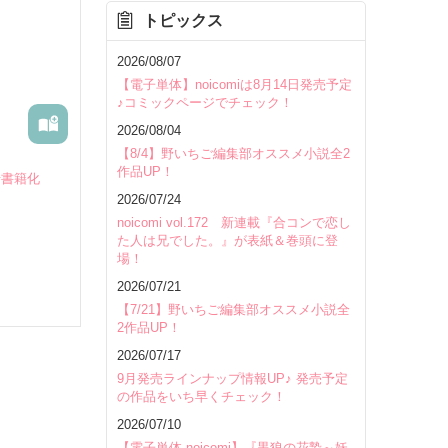
トピックス
を除く
2026/08/07
【電子単体】noicomiは8月14日発売予定
♪コミックページでチェック！
2026/08/04
【8/4】野いちご編集部オススメ小説全2
作品UP！
せ書籍化
2026/07/24
noicomi vol.172 新連載『合コンで恋し
た人は兄でした。』が表紙＆巻頭に登
場！
むべき家
2026/07/21
【7/21】野いちご編集部オススメ小説全
2作品UP！
2026/07/17
9月発売ラインナップ情報UP♪ 発売予定
の作品をいち早くチェック！
いて
2026/07/10
【電子単体 noicomi】『黒狼の花贄～妖