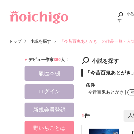
小
す
トップ
小説を探す
「今昔百鬼あとがき」の作品一覧・人
デビュー作家
360
人！
小説を探す
「今昔百鬼あとがき
履歴本棚
条件
ログイン
今昔百鬼あとがき |
新規会員登録
検索ワード
1
件
野いちごとは
【