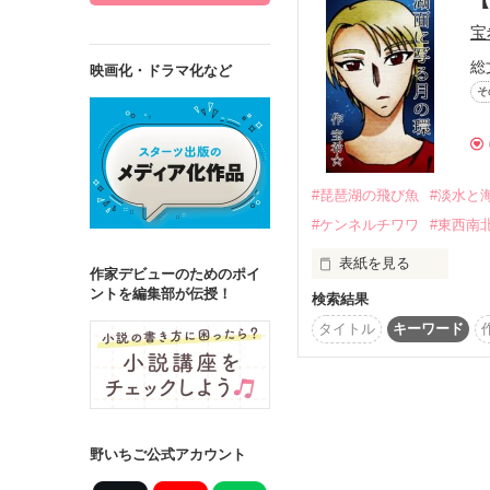
宝
総
映画化・ドラマ化など
そ
詳しく検索
検索対象
タイトル
キ
#琵琶湖の飛び魚
#淡水と
#ケンネルチワワ
#東西南
ジャンル
表紙を見る
作家デビューのためのポイ
ントを編集部が伝授！
検索結果
[東西南北はウチのチ
屋倒壊浪漫に恵まれてた今は
タイトル
キーワード
ステータス
書籍化目指してジャン
全て
完結
24.09.06.宝希☆／無
作品の長さ
長編
中編
野いちご公式アカウント