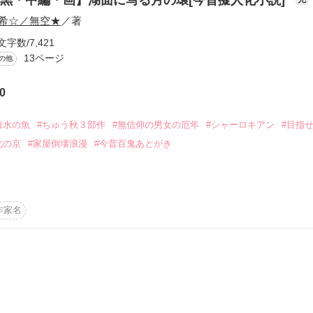
希☆／無空★
／著
文字数/7,421
13ページ
の他
0
ーワード
作家名
表紙コメント
あらすじ
海水の魚
#ちゅう秋３部作
#無信仰の男女の厄年
#シャーロキアン
#目指
北の京
#家屋倒壊浪漫
#今昔百鬼あとがき
感想
ワワ達です。朝紀に続き朝真と真偉が死ぬかもしれません]と当時から憎
昔の話。24.09.03.宝希☆

作家名
ルをその他に変更しました。実話ベースにした研究レポートです。

更新中
空★
短編
作品の長さにつ
作品を読む