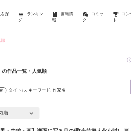
説を探
ランキン
書籍情
コミッ
コン
グ
報
ク
ト
気順
」の作品一覧・人気順
タイトル, キーワード, 作家名
対象
黒・中編・画】湖面に写る月の環[今昔擬人化小説]
完