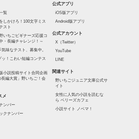
公式アプリ
一覧
iOS版アプリ
をしかけろ！100文字ミス
Android版アプリ
テスト
公式アカウント
野いちごビギナーズ応援コ
中・長編チャレンジ！～
X（Twitter）
の不気味なテスト、募集中。
YouTube
でゾッ！こわい短編コンテス
LINE
関連サイト
版小説投稿サイト合同企画
の長編大賞」野いちご！会
野いちごジュニア文庫公式サ
イト
女性に人気の小説を読むな
スメ
ら ベリーズカフェ
ナンバー
小説サイト ノベマ！
ックナンバー