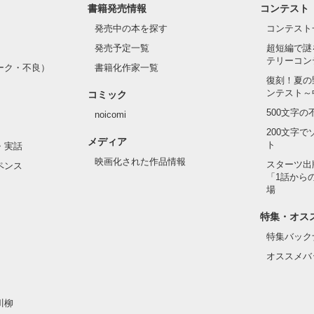
書籍発売情報
コンテスト
発売中の本を探す
コンテスト
発売予定一覧
超短編で謎
テリーコン
ーク・不良）
書籍化作家一覧
復刻！夏の
ンテスト～
コミック
500文字
noicomi
200文字
メディア
ト
・実話
映画化された作品情報
スターツ出
ペンス
「1話から
場
特集・オス
特集バック
オススメバ
川柳