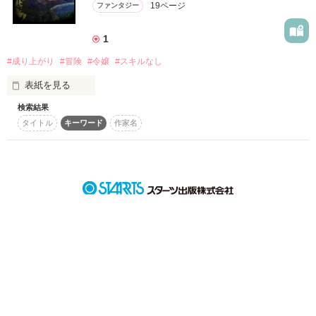
19ページ
ファンタジー
詳しく検索
検索対象
1
タイトル
キーワード
作家名
表紙コメント
#成り上がり
#冒険
#令嬢
#スキルなし
あらすじ
表紙を見る
検索結果
とうとう宿なし巡礼異邦人だったマイケルが、藩島の住民権を
ジャンル
タイトル
キーワード
作家名
得た！！

元世界に戻るには、城の地下にある転移門まで辿り着くしかな
い。

感想
実年齢が28才なのに！

まだ女官試験も受けれる状況じゃないって！！いつになったら
ステータス
全て
完結
更新中
帰って恋愛が出来るの！！

作品の長さ
長編
中編
短編
魔力なし！スキルなし！

元華僑の令嬢マイケルは今日も、

作品の長さについて
異世界で成り上がります！！

コンテスト
超短編で謎をしかけろ！100文字ミステリーコンテスト