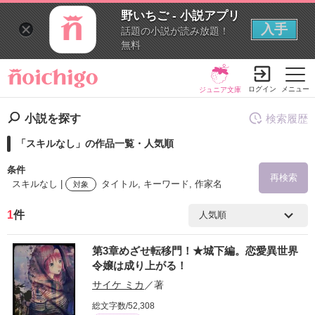
野いちご - 小説アプリ
入手
話題の小説が読み放題！
無料
ログイン
メニュー
ジュニア文庫
小説を探す
検索履歴
「スキルなし」の作品一覧・人気順
条件
再検索
スキルなし |
タイトル, キーワード, 作家名
対象
1
件
検索ワード
第3章めざせ転移門！★城下編。恋愛異世界
を含む
令嬢は成り上がる！
サイケ ミカ
／著
を除く
総文字数/52,308