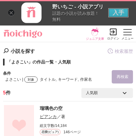
野いちご - 小説アプリ
入手
話題の小説が読み放題！
無料
ログイン
メニュー
ジュニア文庫
小説を探す
検索履歴
「よさこい」の作品一覧・人気順
条件
再検索
よさこい |
タイトル, キーワード, 作家名
対象
5
件
検索ワード
瑠璃色の空
を含む
ビアンカ
／著
総文字数/14,184
を除く
146ページ
恋愛(ピュア)