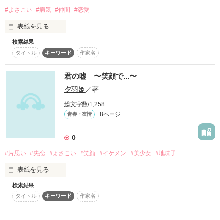
#よさこい
#病気
#仲間
#恋愛
表紙を見る
検索結果
よさこいの踊り子である天羽と大和。

タイトル
キーワード
作家名
子供達にも踊って欲しかった。

しかし。 

踊朱羽には先天性の病が。。。 

君の嘘 〜笑顔で...〜
努力がなければ踊ることはもちろん

夕羽姫
／著
走ることさえできない。。。
総文字数/1,258
8ページ
青春・友情
作品を読む
0
#片思い
#失恋
#よさこい
#笑顔
#イケメン
#美少女
#地味子
表紙を見る
検索結果
「好きです!」

タイトル
キーワード
作家名
『...ごめんなさい。』
