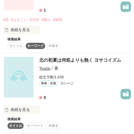
詳しく検索
1
検索対象
#恋
#よさこい
#大学
#踊り
#病気
タイトル
キーワード
作家名
表紙コメント
表紙を見る
あらすじ
検索結果
気持ちよくなるくらい

タイトル
キーワード
作家名
青い空の下

ジャンル
北の初夏は何処よりも熱く ヨサコイズム
感想
Yuuta
／著
元気にしてますか？

総文字数/1,438
ステータス
全て
完結
更新中
3ページ
青春・友情
もう一度、

もう一度だけでいいから

作品の長さ
長編
中編
短編
0
作品の長さについて
表紙を見る
検索結果
毎年夏恒例のYOSAKOIソーラン祭り

コンテスト
タイトル
キーワード
作家名
超短編で謎をしかけろ！100文字ミステリーコンテスト
あなたに会いたい

どこよりも熱い何よりも力強く
