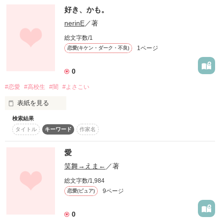
全国、世界から集結する強豪チーム

好き、かも。
復刻！夏の野いちごビギナーズ応援コンテスト～中・長編チ
ャレンジ！～
nerinE
／著
汗と涙と眩しい笑顔が花咲く

鮮やかな衣装に身をまとい踊り子達が舞い踊る

500文字の不気味なテスト、募集中。
総文字数/1
札幌の大地に響くソーラン節

1ページ
恋愛(キケン・ダーク・不良)
200文字でゾッ！こわい短編コンテスト
2012.7.14〜

「やろうよ！YOSAKOI！」
スターツ出版小説投稿サイト合同企画「1話からの長編大
0
賞」野いちご！会場
#恋愛
#高校生
#闇
#よさこい
その他の条件
動画あり
コミックあり
作品を読む
*るなるな*様

表紙を見る
ありがとうございます！

検索結果
高校2年の6月、あなたと出会いました。

タイトル
キーワード
作家名
あなたと出逢って変われた。

愛
ありがとう。

作品を読む
笑舞→えま←
／著
いつかあなたに届くと願って___
総文字数/1,984
9ページ
恋愛(ピュア)
作品を読む
0