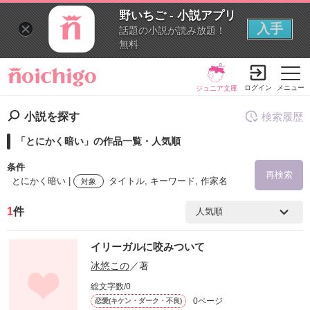
野いちご - 小説アプリ
入手
話題の小説が読み放題！
無料
ログイン
メニュー
ジュニア文庫
小説を探す
検索履歴
「とにかく暗い」の作品一覧・人気順
条件
再検索
とにかく暗い |
タイトル, キーワード, 作家名
対象
1
件
検索ワード
イリーガルに咬みついて
を含む
冰悠この
／著
総文字数/0
を除く
0ページ
恋愛(キケン・ダーク・不良)