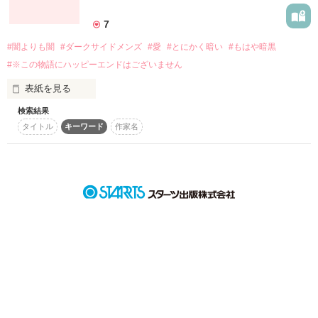
詳しく検索
7
検索対象
#闇よりも闇
#ダークサイドメンズ
#愛
#とにかく暗い
#もはや暗黒
タイトル
キーワード
作家名
表紙コメント
#※この物語にハッピーエンドはございません
あらすじ
表紙を見る
検索結果
ジャンル
タイトル
キーワード
作家名
感想
────満月照らす月夜の夜

ステータス
全て
完結
更新中
世にも奇妙な化かし合いが、幕を開ける

作品の長さ
長編
中編
短編
作品の長さについて
┈┈┈┈┈┈┈┈┈┈┈┈┈┈┈

コンテスト
𖤣𖥧𖥣｡ 牢屋敷 住居者リスト 𖤣𖥧𖥣｡

┈┈┈┈┈┈┈┈┈┈┈┈┈┈┈

超短編で謎をしかけろ！100文字ミステリーコンテスト