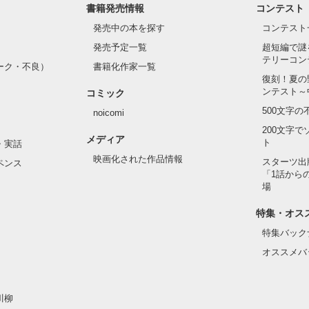
書籍発売情報
コンテスト
発売中の本を探す
コンテスト
発売予定一覧
超短編で謎
テリーコン
ーク・不良）
書籍化作家一覧
復刻！夏の
ンテスト～
コミック
500文字
noicomi
200文字
メディア
ト
・実話
映画化された作品情報
スターツ出
ペンス
「1話から
場
特集・オス
特集バック
オススメバ
川柳