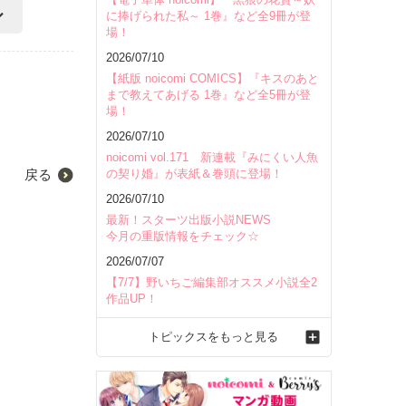
に捧げられた私～ 1巻』など全9冊が登
場！
2026/07/10
【紙版 noicomi COMICS】『キスのあと
まで教えてあげる 1巻』など全5冊が登
場！
2026/07/10
noicomi vol.171 新連載『みにくい人魚
の契り婚』が表紙＆巻頭に登場！
戻る
2026/07/10
最新！スターツ出版小説NEWS
今月の重版情報をチェック☆
2026/07/07
【7/7】野いちご編集部オススメ小説全2
作品UP！
トピックスをもっと見る