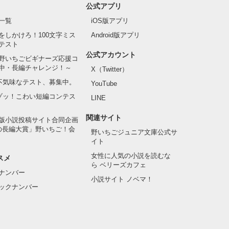
公式アプリ
一覧
iOS版アプリ
をしかけろ！100文字ミス
Android版アプリ
テスト
公式アカウント
野いちごビギナーズ応援コ
中・長編チャレンジ！～
X（Twitter）
の不気味なテスト、募集中。
YouTube
でゾッ！こわい短編コンテス
LINE
関連サイト
版小説投稿サイト合同企画
の長編大賞」野いちご！会
野いちごジュニア文庫公式サ
イト
女性に人気の小説を読むな
スメ
ら ベリーズカフェ
ナンバー
小説サイト ノベマ！
ックナンバー