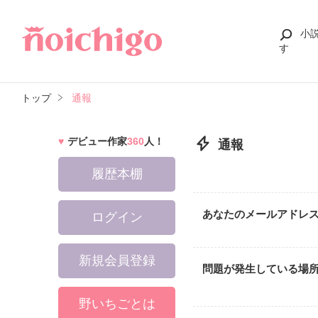
小
す
トップ
通報
デビュー作家
360
人！
通報
履歴本棚
あなたのメールアドレ
ログイン
新規会員登録
問題が発生している場
野いちごとは