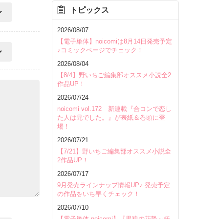
トピックス
2026/08/07
【電子単体】noicomiは8月14日発売予定
♪コミックページでチェック！
2026/08/04
【8/4】野いちご編集部オススメ小説全2
作品UP！
2026/07/24
noicomi vol.172 新連載『合コンで恋し
た人は兄でした。』が表紙＆巻頭に登
場！
2026/07/21
【7/21】野いちご編集部オススメ小説全
2作品UP！
2026/07/17
9月発売ラインナップ情報UP♪ 発売予定
の作品をいち早くチェック！
2026/07/10
【電子単体 noicomi】『黒狼の花贄～妖