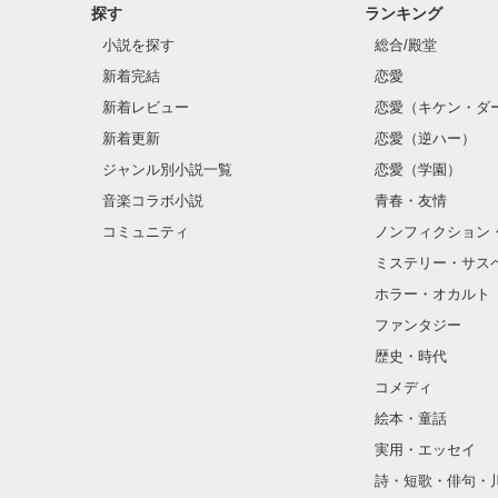
探す
ランキング
小説を探す
総合/殿堂
新着完結
恋愛
新着レビュー
恋愛（キケン・ダ
新着更新
恋愛（逆ハー）
ジャンル別小説一覧
恋愛（学園）
音楽コラボ小説
青春・友情
コミュニティ
ノンフィクション
ミステリー・サス
ホラー・オカルト
ファンタジー
歴史・時代
コメディ
絵本・童話
実用・エッセイ
詩・短歌・俳句・