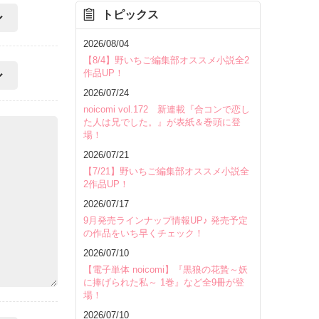
トピックス
2026/08/04
【8/4】野いちご編集部オススメ小説全2
作品UP！
2026/07/24
noicomi vol.172 新連載『合コンで恋し
た人は兄でした。』が表紙＆巻頭に登
場！
2026/07/21
【7/21】野いちご編集部オススメ小説全
2作品UP！
2026/07/17
9月発売ラインナップ情報UP♪ 発売予定
の作品をいち早くチェック！
2026/07/10
【電子単体 noicomi】『黒狼の花贄～妖
に捧げられた私～ 1巻』など全9冊が登
場！
2026/07/10