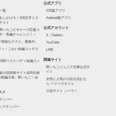
公式アプリ
一覧
iOS版アプリ
をしかけろ！100文字ミス
Android版アプリ
テスト
公式アカウント
野いちごビギナーズ応援コ
中・長編チャレンジ！～
X（Twitter）
の不気味なテスト、募集中。
YouTube
でゾッ！こわい短編コンテス
LINE
関連サイト
最強‼ベストバディ短編コン
野いちごジュニア文庫公式サ
イト
版小説投稿サイト合同企画
の長編大賞」野いちご！会
女性に人気の小説を読むな
ら ベリーズカフェ
小説サイト ノベマ！
スメ
ナンバー
ックナンバー