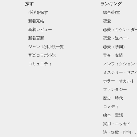
探す
ランキング
小説を探す
総合/殿堂
新着完結
恋愛
新着レビュー
恋愛（キケン・ダ
新着更新
恋愛（逆ハー）
ジャンル別小説一覧
恋愛（学園）
音楽コラボ小説
青春・友情
コミュニティ
ノンフィクション
ミステリー・サス
ホラー・オカルト
ファンタジー
歴史・時代
コメディ
絵本・童話
実用・エッセイ
詩・短歌・俳句・