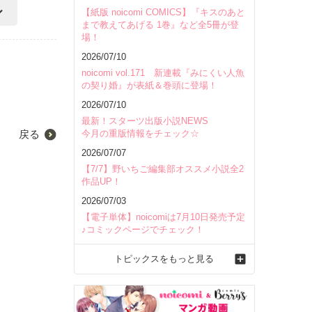
【紙版 noicomi COMICS】『キスのあと
まで教えてあげる 1巻』など全5冊が登
場！
2026/07/10
noicomi vol.171 新連載『みにくい人魚
の契り婚』が表紙＆巻頭に登場！
2026/07/10
最新！スターツ出版小説NEWS
今月の重版情報をチェック☆
戻る
2026/07/07
【7/7】野いちご編集部オススメ小説全2
作品UP！
2026/07/03
【電子単体】noicomiは7月10日発売予定
♪コミックページでチェック！
トピックスをもっと見る