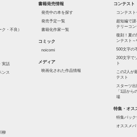
書籍発売情報
コンテスト
発売中の本を探す
コンテスト
発売予定一覧
超短編で謎
テリーコン
ーク・不良）
書籍化作家一覧
復刻！夏の
ンテスト～
コミック
500文字
noicomi
200文字
メディア
ト
・実話
映画化された作品情報
この2人が
ペンス
テスト
スターツ出
「1話から
場
特集・オス
特集バック
オススメバ
川柳