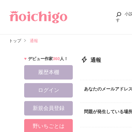
小
す
トップ
通報
デビュー作家
360
人！
通報
履歴本棚
あなたのメールアドレ
ログイン
新規会員登録
問題が発生している場
野いちごとは