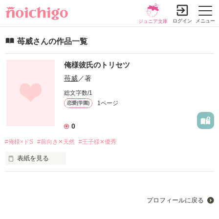
ログイン
メニュー
ジュニア文庫
苺威さんの作品一覧
俺様彼氏のトリセツ
苺威
／著
総文字数/1
1ページ
恋愛(学園)
0
#俺様×ドS
#前向き✕天然
#王子様✕優秀
表紙を見る
未編集
プロフィールに戻る
作品を読む