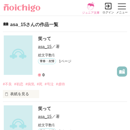
ログイン
メニュー
ジュニア文庫
asa_15さんの作品一覧
笑って
asa_15
／著
総文字数/1
1ページ
青春・友情
0
#不良
#初恋
#病気
#死
#号泣
#虐待
表紙を見る
未編集
笑って
asa_15
／著
作品を読む
総文字数/1