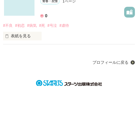
1ページ
青春・友情
0
#不良
#初恋
#病気
#死
#号泣
#虐待
表紙を見る
未編集
プロフィールに戻る
作品を読む