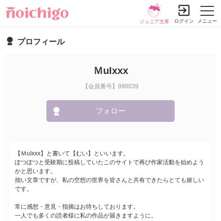
ログイン
メニュー
ジュニア文庫
プロフィール
ＭuIxxx
【会員番号】998039
フォロー
【ＭuIxxx】と書いて【むい】といいます。
ぽつぽつと受験期に投稿していたこのサイトで再び作家活動を始めよう
かと思います。
拙い文章ですが、私の空想の世界を皆さんと共有できたらとても嬉しい
です。
常に感想・意見・指摘はお待ちしております。
一人でも多くの読者様に私の作品が届きますように。