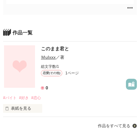
作品一覧
このまま君と
ＭuIxxx
／著
総文字数/1
1ページ
恋愛(その他)
0
#バイト
#好き
#恋心
表紙を見る
「お疲れ様です。」

作品をすべて見る
バイト先が隣同士、閉店後ごみ捨てに向かう時たまに一緒にな
る彼。

私たちの関係はここから始まった。
