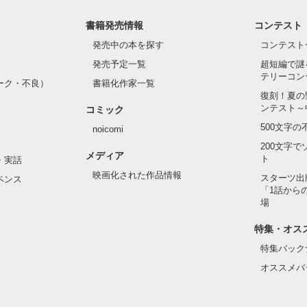
書籍発売情報
コンテスト
発売中の本を探す
コンテスト
発売予定一覧
超短編で謎
テリーコン
ーク・不良）
書籍化作家一覧
復刻！夏の
ンテスト～
コミック
500文字
noicomi
200文字
メディア
ト
・実話
映画化された作品情報
スターツ出
ペンス
「1話から
場
特集・オス
特集バック
オススメバ