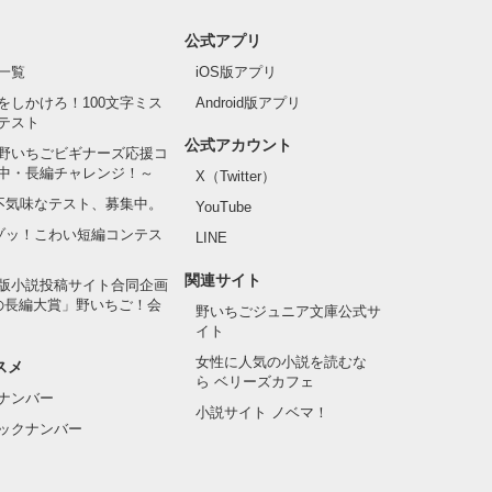
公式アプリ
一覧
iOS版アプリ
をしかけろ！100文字ミス
Android版アプリ
テスト
公式アカウント
野いちごビギナーズ応援コ
中・長編チャレンジ！～
X（Twitter）
の不気味なテスト、募集中。
YouTube
でゾッ！こわい短編コンテス
LINE
関連サイト
版小説投稿サイト合同企画
の長編大賞」野いちご！会
野いちごジュニア文庫公式サ
イト
女性に人気の小説を読むな
スメ
ら ベリーズカフェ
ナンバー
小説サイト ノベマ！
ックナンバー