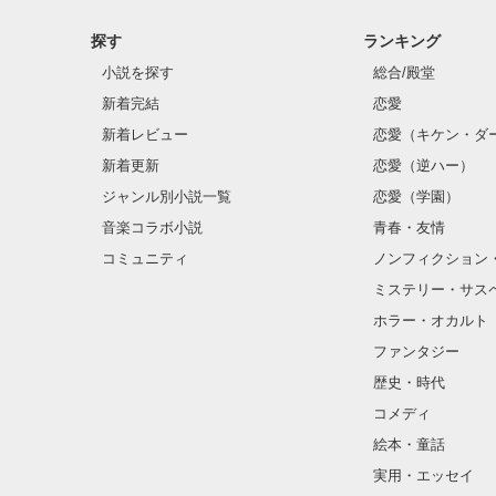
探す
ランキング
小説を探す
総合/殿堂
新着完結
恋愛
新着レビュー
恋愛（キケン・ダ
新着更新
恋愛（逆ハー）
ジャンル別小説一覧
恋愛（学園）
音楽コラボ小説
青春・友情
コミュニティ
ノンフィクション
ミステリー・サス
ホラー・オカルト
ファンタジー
歴史・時代
コメディ
絵本・童話
実用・エッセイ