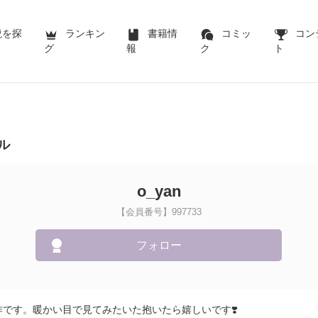
説を探
ランキン
書籍情
コミッ
コン
グ
報
ク
ト
ル
o_yan
【会員番号】997733
フォロー
作です。暖かい目で見てみたいた抱いたら嬉しいです❣️