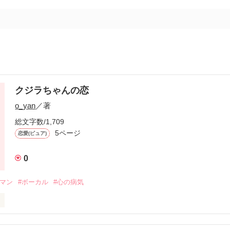
クジラちゃんの恋
o_yan
／著
総文字数/1,709
5ページ
恋愛(ピュア)
0
ドマン
#ボーカル
#心の病気
ウスでライブをする無名なバンドのボーカルと女子高生のお話。