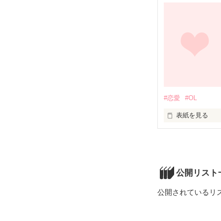
#恋愛
#OL
表紙を見る
不思議なストー
ちょっぴり切な
公開リスト
公開されているリ