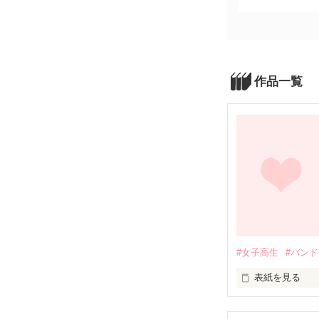
作品一覧
#女子高生
#バン
表紙を見る
松山のライブハ