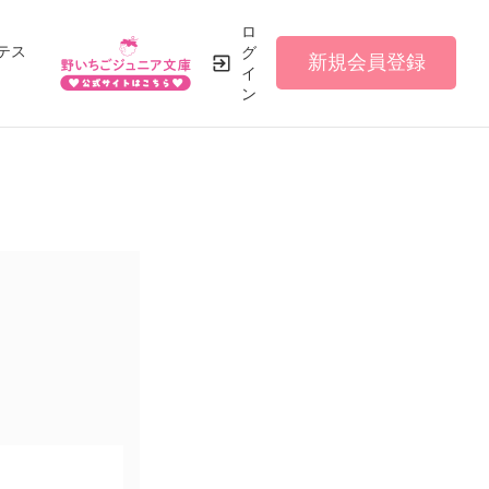
ロ
テス
グ
新規会員登録
イ
ン