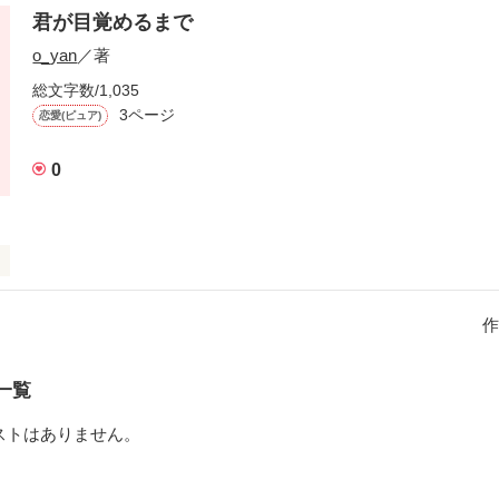
君が目覚めるまで
作品を読む
o_yan
／著
総文字数/1,035
3ページ
恋愛(ピュア)
0
リー。

い恋のお話。
作
一覧
作品を読む
ストはありません。