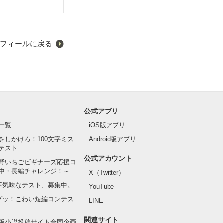
フィールに戻る
公式アプリ
一覧
iOS版アプリ
をしかけろ！100文字ミス
Android版アプリ
テスト
公式アカウント
野いちごビギナーズ応援コ
中・長編チャレンジ！～
X（Twitter）
の不気味なテスト、募集中。
YouTube
でゾッ！こわい短編コンテス
LINE
関連サイト
版小説投稿サイト合同企画