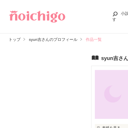
小
す
トップ
syun吉さんのプロフィール
作品一覧
syun吉さ
表紙を見る