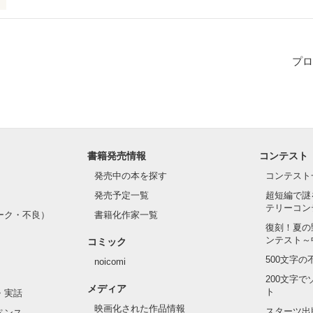
プロ
作品を読む
書籍発売情報
コンテスト
発売中の本を探す
コンテスト
発売予定一覧
超短編で謎
テリーコン
ーク・不良）
書籍化作家一覧
復刻！夏の
ンテスト～
コミック
500文字
noicomi
200文字
メディア
ト
・実話
映画化された作品情報
スターツ出
ペンス