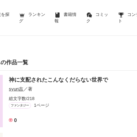
説を探
ランキン
書籍情
コミッ
コン
グ
報
ク
ト
んの作品一覧
神に支配されたこんなくだらない世界で
syun吉
／著
総文字数/218
1ページ
ファンタジー
0