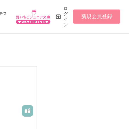
ロ
テス
グ
新規会員登録
イ
ン