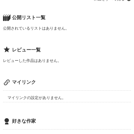
     いつか、私はこの恋から抜け出せるかな
                      自由人オタ女

                              ×

公開リスト一覧
                       爽やか王子

作品を読む
公開されているリストはありません。
「僕とこの人どっちがかっこいい？」

 「アカギさん」

「そっか(ニコリ)」

レビュー一覧
「(えっ怖逃げよ「逃がすわけないでしょ」

レビューした作品はありません。
        二次元に生きたいので、

                          王子から絶対逃げ切る！

マイリンク
初作品です

誤字脱字等あると思います！

マイリンクの設定がありません。
徐々に直していきますので、ご指摘、ご意見お待ちしてます
好きな作家
作品を読む