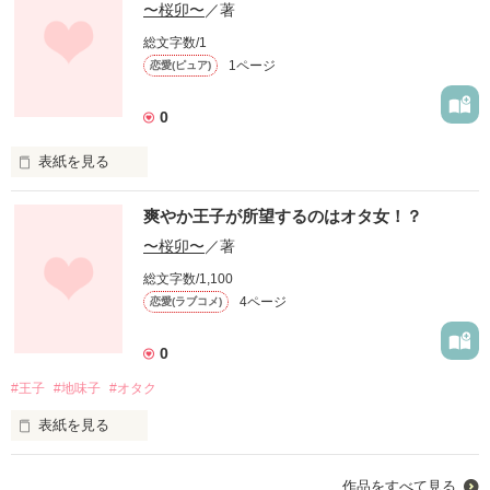
〜桜卯〜
／著
総文字数/1
1ページ
恋愛(ピュア)
0
表紙を見る
高校2年生の柚は、大学生の礼央に片思い中

爽やか王子が所望するのはオタ女！？
何度の告白にもOKはもらえず

〜桜卯〜
／著
柚は、傷つく心に耐えられなくなっていく

総文字数/1,100
4ページ
恋愛(ラブコメ)
今日で最後にする  

いつもと同じ返事だとしても

0
「先輩好きです！」

#王子
#地味子
#オタク
    「今日は暑いね」 

表紙を見る
もうあなたには会いに来れないな

二次元に生きる

さよなら

作品をすべて見る
それの何がいけないの？
