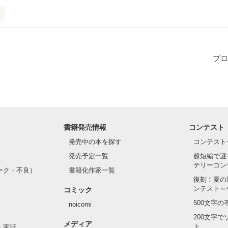
のは16歳の春

顔をみて

プロ
ました

私を変えてくれました

援してます

書籍発売情報
コンテスト
てね
発売中の本を探す
コンテスト
発売予定一覧
超短編で謎
作品を読む
テリーコン
ーク・不良）
書籍化作家一覧
復刻！夏の
ンテスト～
コミック
500文字
noicomi
200文字
メディア
ト
・実話