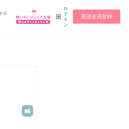
ロ
テス
グ
新規会員登録
イ
ン