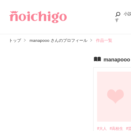
小
す
トップ
manapooo さんのプロフィール
作品一覧
manapo
#大人
#高校生
#