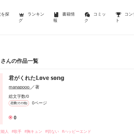
説を探
ランキン
書籍情
コミッ
コン
グ
報
ク
ト
oo さんの作品一覧
君がくれた𝕃𝕠𝕧𝕖 𝕤𝕠𝕟𝕘
manapooo
／著
総文字数/0
0ページ
恋愛(その他)
0
芸能人
#歌手
#胸キュン
#切ない
#ハッピーエンド