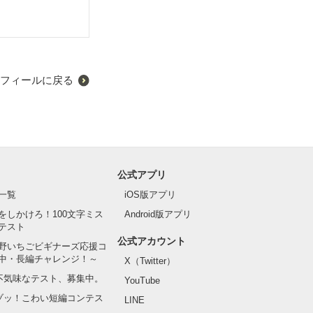
フィールに戻る
公式アプリ
一覧
iOS版アプリ
をしかけろ！100文字ミス
Android版アプリ
テスト
公式アカウント
野いちごビギナーズ応援コ
中・長編チャレンジ！～
X（Twitter）
の不気味なテスト、募集中。
YouTube
でゾッ！こわい短編コンテス
LINE