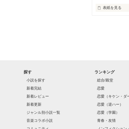
表紙を見る
あなたと出会った
太陽のような笑
一瞬で恋に落ち
あなたの歌声が
遠くからでも応
探す
ランキング
だから笑ってい
小説を探す
総合/殿堂
新着完結
恋愛
新着レビュー
恋愛（キケン・ダ
新着更新
恋愛（逆ハー）
ジャンル別小説一覧
恋愛（学園）
音楽コラボ小説
青春・友情
コミュニティ
ノンフィクション