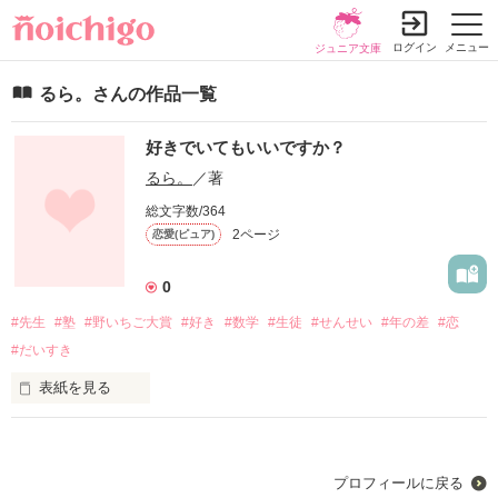
ログイン
メニュー
ジュニア文庫
るら。さんの作品一覧
好きでいてもいいですか？
るら。
／著
総文字数/364
2ページ
恋愛(ピュア)
0
#先生
#塾
#野いちご大賞
#好き
#数学
#生徒
#せんせい
#年の差
#恋
#だいすき
表紙を見る
好きになっちゃいけないのに気づいたら好きになってた。
プロフィールに戻る