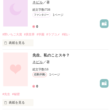
ネピル
／著
総文字数/738
1ページ
ファンタジー
0
#野いちご大賞
#異世界
#学園
#ラブコメ
#戦い
表紙を見る
ゲーム好きな男子高校生がある日異世界学園に転校。異世界に
先生、私のことスキ？
潜り込み学園で戦うファンタジー小説。
ネピル
／著
総文字数/16
作品を読む
1ページ
恋愛(学園)
0
#先生
#秘密
表紙を見る