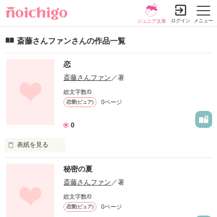
ログイン
メニュー
ジュニア文庫
斎藤さんファンさんの作品一覧
恋
斎藤さんファン
／著
総文字数/0
0ページ
恋愛(ピュア)
0
表紙を見る
こんな恋してみたくない？
秘密の夏
斎藤さんファン
／著
作品を読む
総文字数/0
0ページ
恋愛(ピュア)