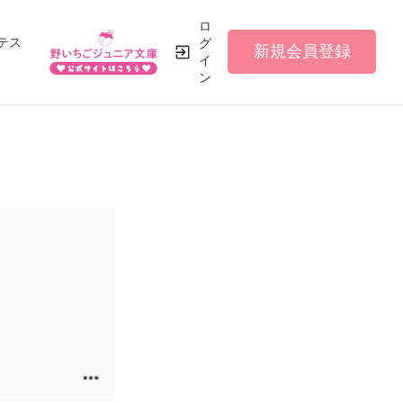
ロ
テス
グ
新規会員登録
イ
ン