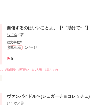
自傷するのはいいことよ。【*゜助けて*゜】
ﾘﾝｺﾞ©
／著
総文字数/1
1ページ
恋愛(その他)
0
じみ
#幼馴染
#可愛い
#お人形
#病んでれ
よ……」

言ったんだ。

ヴァンパイドル〜(シュガーチョコレッチュ)
ﾘﾝｺﾞ©
／著