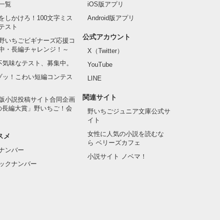
一覧
iOS版アプリ
をしかけろ！100文字ミス
Android版アプリ
テスト
公式アカウント
野いちごビギナーズ応援コ
中・長編チャレンジ！～
X（Twitter）
の不気味なテスト、募集中。
YouTube
でゾッ！こわい短編コンテス
LINE
関連サイト
版小説投稿サイト合同企画
の長編大賞」野いちご！会
野いちごジュニア文庫公式サ
イト
女性に人気の小説を読むな
スメ
ら ベリーズカフェ
ナンバー
小説サイト ノベマ！
ックナンバー