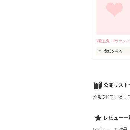
【あなたは、そ
#吸血鬼
#ヴァン
表紙を見る
みんなの餌にな
南川  結羽 (みな
結羽の幼馴染み
高村 瑠羽斗 (た
公開リスト
爽やかでイケメ
公開されているリ
沢村 健 (さわむら
無口な可愛い系
陽川 琥珀 (よう
レビュー一
俺様無口系男子

レビューした作品