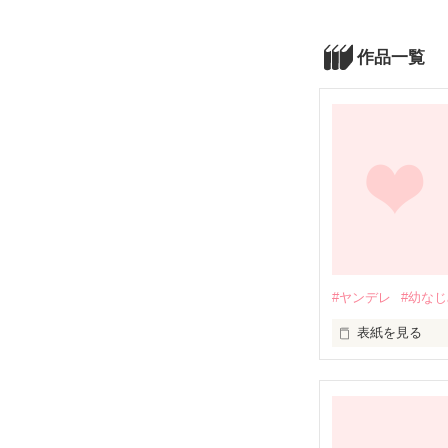
作品一覧
#ヤンデレ
#幼な
表紙を見る
「 ねぇ、助けて
ワタシハ、そう