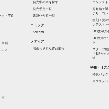
発売中の本を探す
コンテスト
発売予定一覧
超短編で謎
テリーコン
ーク・不良）
書籍化作家一覧
復刻！夏の
ンテスト～
コミック
500文字
noicomi
200文字
メディア
ト
・実話
映画化された作品情報
スターツ出
ペンス
「1話から
場
特集・オス
特集バック
オススメバ
川柳