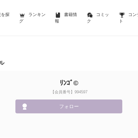
説を探
ランキン
書籍情
コミッ
コン
グ
報
ク
ト
ル
ﾘﾝｺﾞ©
【会員番号】994597
フォロー