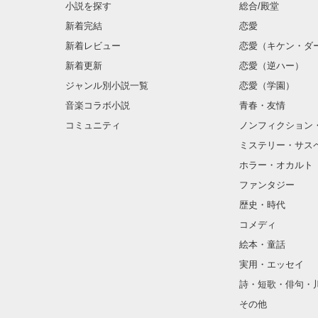
小説を探す
総合/殿堂
新着完結
恋愛
新着レビュー
恋愛（キケン・ダ
新着更新
恋愛（逆ハー）
ジャンル別小説一覧
恋愛（学園）
音楽コラボ小説
青春・友情
コミュニティ
ノンフィクション
ミステリー・サス
ホラー・オカルト
ファンタジー
歴史・時代
コメディ
絵本・童話
実用・エッセイ
詩・短歌・俳句・
その他