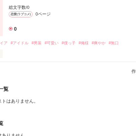
んな子を助けてくれますか？】
総文字数/0
0ページ
恋愛(ラブコメ)
作品を読む
0
パイア
#アイドル
#男装
#可愛い
#僕っ子
#俺様
#爽やか
#無口
っちゃう女の子

みがわ むぅ)

作
のカワイイ系男子

かむら るうと)

一覧
ン。

ストはありません。
 けん)

男子

かわ こはく)

覧
はありません。