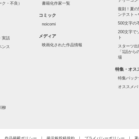
テリーコン
ーク・不良）
書籍化作家一覧
復刻！夏の
ンテスト～
コミック
500文字
noicomi
200文字
メディア
ト
・実話
映画化された作品情報
スターツ出
ペンス
「1話から
場
特集・オス
特集バック
オススメバ
川柳
作品掲載ポリシー
掲示板投稿規約
プライバシーポリシー
著