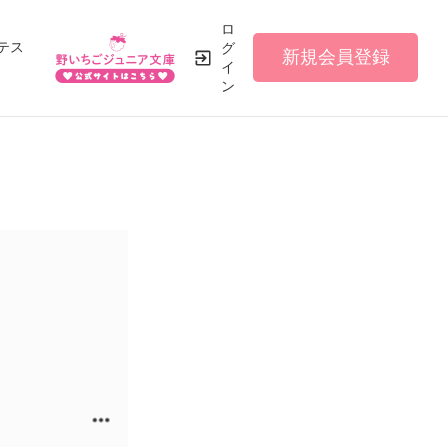
ロ
テス
グ
新規会員登録
イ
ン