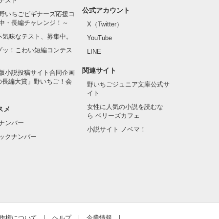
テスト
公式アカウント
野いちごビギナーズ応援コ
中・長編チャレンジ！～
X（Twitter）
の不気味なテスト、募集中。
YouTube
でゾッ！こわい短編コンテス
LINE
関連サイト
版小説投稿サイト合同企画
の長編大賞」野いちご！会
野いちごジュニア文庫公式サ
イト
女性に人気の小説を読むな
スメ
ら ベリーズカフェ
ナンバー
小説サイト ノベマ！
ックナンバー
作権について
ヘルプ
企業情報