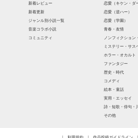
新着レビュー
恋愛（キケン・ダ
新着更新
恋愛（逆ハー）
ジャンル別小説一覧
恋愛（学園）
音楽コラボ小説
青春・友情
コミュニティ
ノンフィクション
ミステリー・サス
ホラー・オカルト
ファンタジー
歴史・時代
コメディ
絵本・童話
実用・エッセイ
詩・短歌・俳句・
その他
利用規約
作品投稿ガイドライン