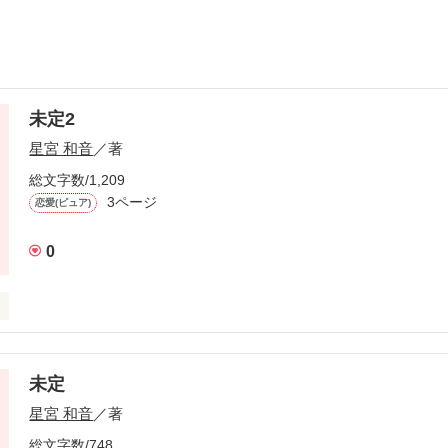
未定2
星宮 和音
／著
総文字数/1,209
3ページ
恋愛(ピュア)
0
未定
作品を読む
星宮 和音
／著
総文字数/748