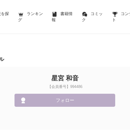
説を探
ランキン
書籍情
コミッ
コン
グ
報
ク
ト
ル
星宮 和音
【会員番号】994486
フォロー