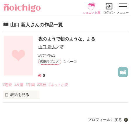
ログイン
メニュー
ジュニア文庫
山口 新人さんの作品一覧
夜のようで朝のような、よる
山口 新人
／著
総文字数/1
1ページ
恋愛(ラブコメ)
0
#恋愛
#友情
#学園
#高校
#ネット小説
表紙を見る
未編集
プロフィールに戻る
作品を読む