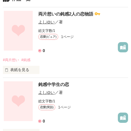
両片想いの鈍感2人の恋物語
よしゆい
／著
総文字数/1
1ページ
恋愛(ピュア)
0
#両片想い
#鈍感
表紙を見る
鈍感????金古由莉✖鈍感？小宮由希

鈍感中学生の恋
   Kaneko Yuri✖Komiya Yoshiki

両片想い？！恋物語

よしゆい
／著
小学生のころから周りから両想いってからかわれ続けてる

総文字数/1
好きって気づけよ！

1ページ
恋愛(実話)
好きなのに好きって言えない。
0
作品を読む