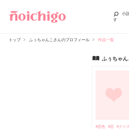
小
す
トップ
ふぅちゃんこさんのプロフィール
作品一覧
ふぅちゃん
#恋色
#恋
#クリ