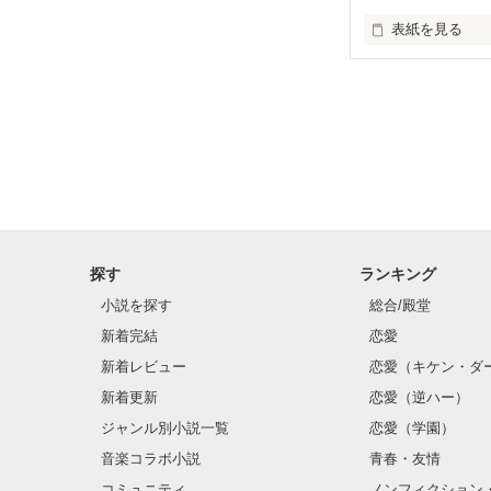
表紙を見る
恋色クリスマス

〜サンタからの
探す
ランキング
小説を探す
総合/殿堂
新着完結
恋愛
新着レビュー
恋愛（キケン・ダ
新着更新
恋愛（逆ハー）
ジャンル別小説一覧
恋愛（学園）
音楽コラボ小説
青春・友情
コミュニティ
ノンフィクション