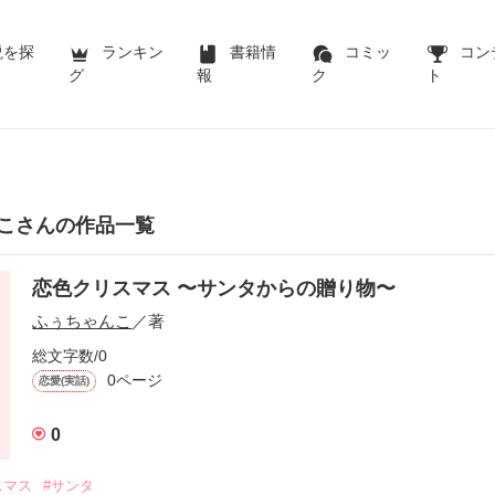
説を探
ランキン
書籍情
コミッ
コン
グ
報
ク
ト
こさんの作品一覧
恋色クリスマス 〜サンタからの贈り物〜
ふぅちゃんこ
／著
総文字数/0
0ページ
恋愛(実話)
0
スマス
#サンタ