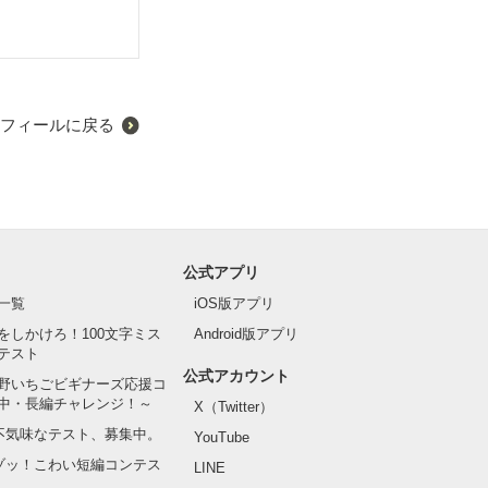
フィールに戻る
公式アプリ
一覧
iOS版アプリ
をしかけろ！100文字ミス
Android版アプリ
テスト
公式アカウント
野いちごビギナーズ応援コ
中・長編チャレンジ！～
X（Twitter）
の不気味なテスト、募集中。
YouTube
でゾッ！こわい短編コンテス
LINE