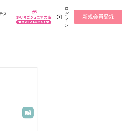
ロ
テス
グ
新規会員登録
イ
ン