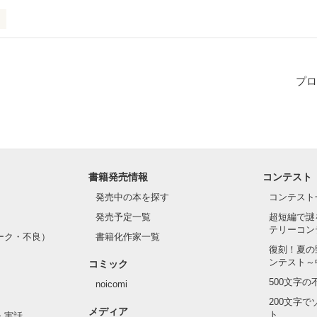
贈り物〜
プロ
作品を読む
書籍発売情報
コンテスト
発売中の本を探す
コンテスト
発売予定一覧
超短編で謎
テリーコン
ーク・不良）
書籍化作家一覧
復刻！夏の
ンテスト～
コミック
500文字
noicomi
200文字
メディア
ト
・実話